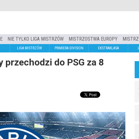
IE
NIE TYLKO LIGA MISTRZÓW
MISTRZOSTWA EUROPY
MISTRZ
LIGA MISTRZÓW
PRIMIERA DIVISION
EKSTRAKLASA
ny przechodzi do PSG za 8