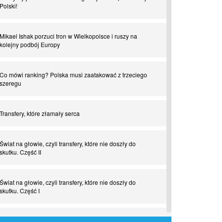
Polski!
Mikael Ishak porzuci tron w Wielkopolsce i ruszy na
kolejny podbój Europy
Co mówi ranking? Polska musi zaatakować z trzeciego
szeregu
Transfery, które złamały serca
Świat na głowie, czyli transfery, które nie doszły do
skutku. Część II
Świat na głowie, czyli transfery, które nie doszły do
skutku. Część I
Tego jeszcze nie grali. Zaskakujące połączenie muzyki i