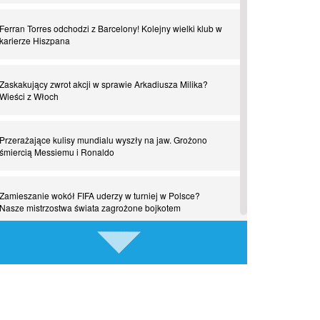
Czar z Czarnego Lądu, czyli Pep Guardiola kontra Afryka
Ferran Torres odchodzi z Barcelony! Kolejny wielki klub w
karierze Hiszpana
Powrót do Ekstraklasy. Kolejny sen Miedzi Legnica
Zaskakujący zwrot akcji w sprawie Arkadiusza Milika?
Chłopak z pizzerii. Kim był zmarły Mino Raiola?
Wieści z Włoch
Manchester United. Czy magik z Holandii odczaruje
Przerażające kulisy mundialu wyszły na jaw. Grożono
przeklętą drużynę?
śmiercią Messiemu i Ronaldo
Puyol i Piqué. Piłkarskie duety, za którymi tęsknimy.
Zamieszanie wokół FIFA uderzy w turniej w Polsce?
Część III
Nasze mistrzostwa świata zagrożone bojkotem
Finansowa rewolucja na San Siro. Czy powstanie nowa
Szykuje się wielki transfer z udziałem Romelu Lukaku!
potęga?
Turecki gigant wkracza do gry
Misja “USA” Czesława Michniewicza, czyli happy Easter
Kiedy gra Robert Lewandowski?