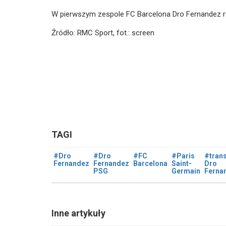
W pierwszym zespole FC Barcelona Dro Fernandez ro
Źródło: RMC Sport, fot.: screen
TAGI
#Dro
#Dro
#FC
#Paris
#trans
Fernandez
Fernandez
Barcelona
Saint-
Dro
PSG
Germain
Ferna
Inne artykuły