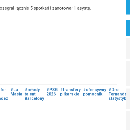
zegrał łącznie 5 spotkań i zanotował 1 asystę.
fer
#La
#młody
#PSG
#transfery
#ofensywny
#Dro
Masia
talent
2026
piłkarskie
pomocnik
Fernandez
ndez
Barcelony
statystyki