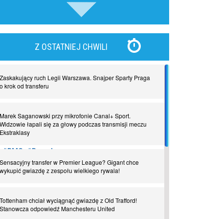
piłki nożnej
Nadchodzą giganci. Nunez kontra Haaland
Z OSTATNIEJ CHWILI
Lewandowski kontra Bayern. Czy wilk będzie syty, a
owca cała?
Zaskakujący ruch Legii Warszawa. Snajper Sparty Praga
o krok od transferu
Najdziwniejsze kary w historii piłki nożnej. Część I
Marek Saganowski przy mikrofonie Canal+ Sport.
Widzowie łapali się za głowy podczas transmisji meczu
Ekstraklasy
Piłkarz z numerem 47. Phil Foden i inne przypadki
#RMC
#Barcelona
Sport
sprzedaje
Sensacyjny transfer w Premier League? Gigant chce
Spadkowicze z Serie A. Komu powiemy ciao?
wykupić gwiazdę z zespołu wielkiego rywala!
I love this game! Patrice Evra
Tottenham chciał wyciągnąć gwiazdę z Old Trafford!
Stanowcza odpowiedź Manchesteru United