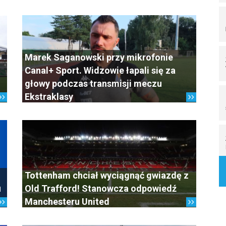
Marek Saganowski przy mikrofonie
Canal+ Sport. Widzowie łapali się za
głowy podczas transmisji meczu
Ekstraklasy
Tottenham chciał wyciągnąć gwiazdę z
u
Old Trafford! Stanowcza odpowiedź
Manchesteru United