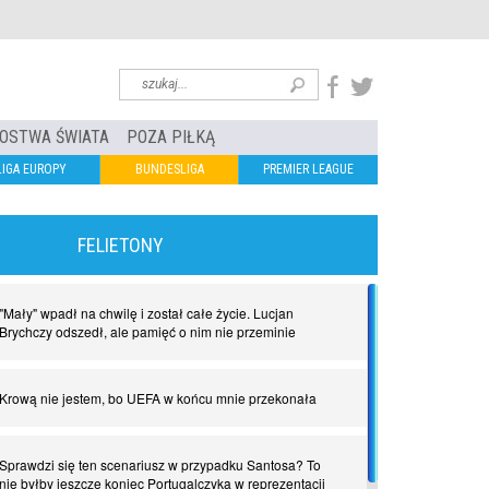
OSTWA ŚWIATA
POZA PIŁKĄ
LIGA EUROPY
BUNDESLIGA
PREMIER LEAGUE
FELIETONY
"Mały" wpadł na chwilę i został całe życie. Lucjan
Brychczy odszedł, ale pamięć o nim nie przeminie
Krową nie jestem, bo UEFA w końcu mnie przekonała
Sprawdzi się ten scenariusz w przypadku Santosa? To
nie byłby jeszcze koniec Portugalczyka w reprezentacji