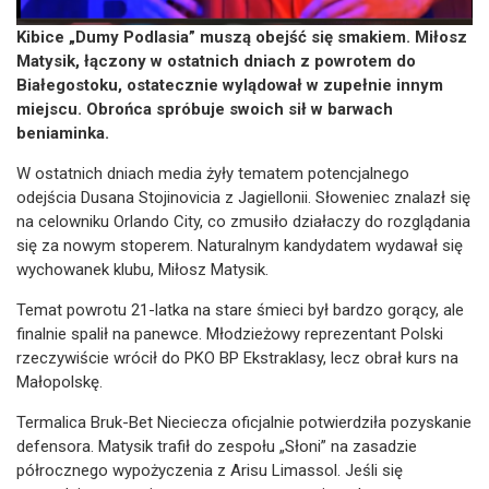
Kibice „Dumy Podlasia” muszą obejść się smakiem. Miłosz
Matysik, łączony w ostatnich dniach z powrotem do
Białegostoku, ostatecznie wylądował w zupełnie innym
miejscu. Obrońca spróbuje swoich sił w barwach
beniaminka.
W ostatnich dniach media żyły tematem potencjalnego
odejścia Dusana Stojinovicia z Jagiellonii. Słoweniec znalazł się
na celowniku Orlando City, co zmusiło działaczy do rozglądania
się za nowym stoperem. Naturalnym kandydatem wydawał się
wychowanek klubu, Miłosz Matysik.
Temat powrotu 21-latka na stare śmieci był bardzo gorący, ale
finalnie spalił na panewce. Młodzieżowy reprezentant Polski
rzeczywiście wrócił do PKO BP Ekstraklasy, lecz obrał kurs na
Małopolskę.
Termalica Bruk-Bet Nieciecza oficjalnie potwierdziła pozyskanie
defensora. Matysik trafił do zespołu „Słoni” na zasadzie
półrocznego wypożyczenia z Arisu Limassol. Jeśli się