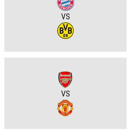
Chelsea dopina transfer lewego obrońcy za 21 milionów euro
VS
Rodri wybrał FC Barcelonę?! Hiszpan odrzuca Real Madryt i chce
wrócić do La Liga
Upadł temat gigantycznego transferu Arsenalu. Wyznaczono nowy
cel za 100 milionów
Męczarnie Lecha Poznań w europejskich pucharach. Piłkarze
wprost o taktyce rywali
Zwycięski start ekipy Lewandowskiego w pucharach. Boczni
VS
obrońcy załatwili sprawę
Niejasny los talentu Manchesteru United. Działacze szukają
nowego obrońcy