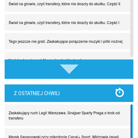
Świat na głowie, czyli transfery, które nie doszły do skutku. Część II
Świat na głowie, czyli transfery, które nie doszły do skutku. Część I
Tego jeszcze nie grali. Zaskakujące połączenie muzyki i piłki nożnej
Nadchodzą giganci. Nunez kontra Haaland
Lewandowski kontra Bayern. Czy wilk będzie syty, a owca cała?
Z OSTATNIEJ CHWILI
Najdziwniejsze kary w historii piłki nożnej. Część I
Zaskakujący ruch Legii Warszawa. Snajper Sparty Praga o krok od
Piłkarz z numerem 47. Phil Foden i inne przypadki
transferu
Spadkowicze z Serie A. Komu powiemy ciao?
Marek Saganowski przy mikrofonie Canal+ Sport. Widzowie łapali