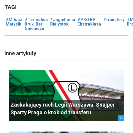
TAGI
#Miłosz
#Termalica
#Jagiellonia
#PKO BP
#transfery
#M
Matysik
Bruk-Bet
Białystok
Ekstraklasa
Br
Nieciecza
Inne artykuły
Zaskakujący ruch Legii Warszawa. Snajper
Sparty Praga o krok od transferu