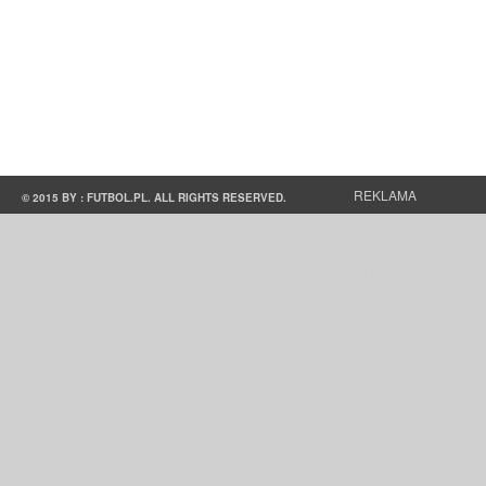
REKLAMA
© 2015 BY : FUTBOL.PL. ALL RIGHTS RESERVED.
KONTAKT
POLITYKA PRYWATNOŚCI
PRACA/STAŻE