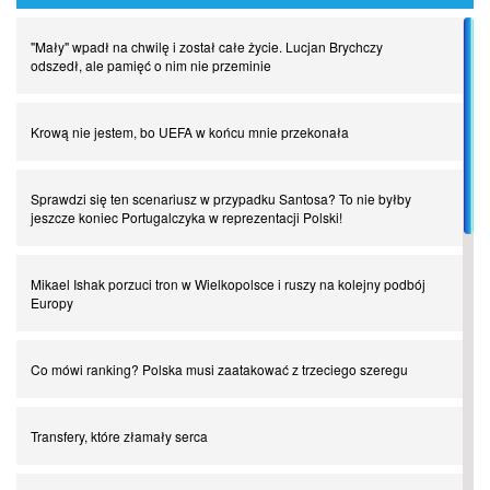
"Mały" wpadł na chwilę i został całe życie. Lucjan Brychczy
odszedł, ale pamięć o nim nie przeminie
Krową nie jestem, bo UEFA w końcu mnie przekonała
Sprawdzi się ten scenariusz w przypadku Santosa? To nie byłby
jeszcze koniec Portugalczyka w reprezentacji Polski!
Mikael Ishak porzuci tron w Wielkopolsce i ruszy na kolejny podbój
Europy
Co mówi ranking? Polska musi zaatakować z trzeciego szeregu
Transfery, które złamały serca