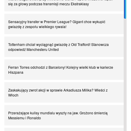
się za głowy podczas transmisji meczu Ekstraklasy
I love this game! Patrice Evra
Sensacyjny transfer w Premier League? Gigant chce wykupić
gwiazdę z zespołu wielkiego rywala!
Czar z Czarnego Lądu, czyli Pep Guardiola kontra Afryka
Tottenham chciał wyciągnąć gwiazdę z Old Trafford! Stanowcza
odpowiedź Manchesteru United
Powrót do Ekstraklasy. Kolejny sen Miedzi Legnica
Ferran Torres odchodzi z Barcelony! Kolejny wielki klub w karierze
Chłopak z pizzerii. Kim był zmarły Mino Raiola?
Hiszpana
Manchester United. Czy magik z Holandii odczaruje przeklętą
Zaskakujący zwrot akcji w sprawie Arkadiusza Milika? Wieści z
drużynę?
Włoch
Puyol i Piqué. Piłkarskie duety, za którymi tęsknimy. Część III
Przerażające kulisy mundialu wyszły na jaw. Grożono śmiercią
Messiemu i Ronaldo
Finansowa rewolucja na San Siro. Czy powstanie nowa potęga?