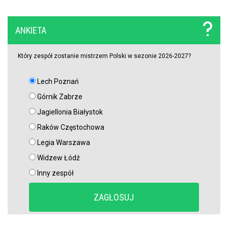
Trener Jagiellonii szczerze po wygranej z Rangersami. Zdradził
plany transferowe
ANKIETA
Szokujący zwrot akcji na rynku transferowym. Gwiazdor odrzucił
ofertę Real Madryti zagra w Barcelonie
Który zespół zostanie mistrzem Polski w sezonie 2026-2027?
Lech Poznań
OFICJALNIE: Yan Diomande zawodnikiem Realu Madryt! Podpisał
wieloletni kontrakt
Górnik Zabrze
Jagiellonia Białystok
OFICJALNIE: Vinicius Junior przedłużył kontrakt z Realem Madryt!
Raków Częstochowa
Legia Warszawa
Raków rozczarował. Szwedzi wyjechali spod Jasnej Góry z cennym
Widzew Łódź
remisem (VIDEO)
Inny zespół