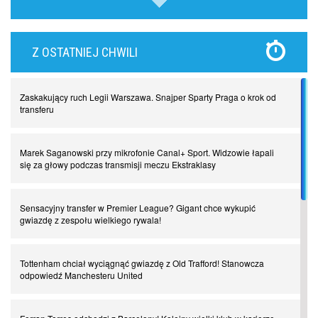
Lewandowski kontra Bayern. Czy wilk będzie syty, a owca cała?
Z OSTATNIEJ CHWILI
Najdziwniejsze kary w historii piłki nożnej. Część I
Zaskakujący ruch Legii Warszawa. Snajper Sparty Praga o krok od
Piłkarz z numerem 47. Phil Foden i inne przypadki
transferu
Spadkowicze z Serie A. Komu powiemy ciao?
Marek Saganowski przy mikrofonie Canal+ Sport. Widzowie łapali
się za głowy podczas transmisji meczu Ekstraklasy
I love this game! Patrice Evra
Sensacyjny transfer w Premier League? Gigant chce wykupić
gwiazdę z zespołu wielkiego rywala!
Czar z Czarnego Lądu, czyli Pep Guardiola kontra Afryka
Tottenham chciał wyciągnąć gwiazdę z Old Trafford! Stanowcza
odpowiedź Manchesteru United
Powrót do Ekstraklasy. Kolejny sen Miedzi Legnica