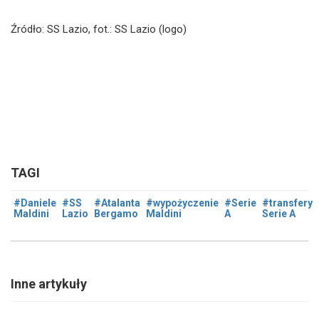
Źródło: SS Lazio, fot.: SS Lazio (logo)
TAGI
#Daniele
#SS
#Atalanta
#wypożyczenie
#Serie
#transfery
Maldini
Lazio
Bergamo
Maldini
A
Serie A
Inne artykuły