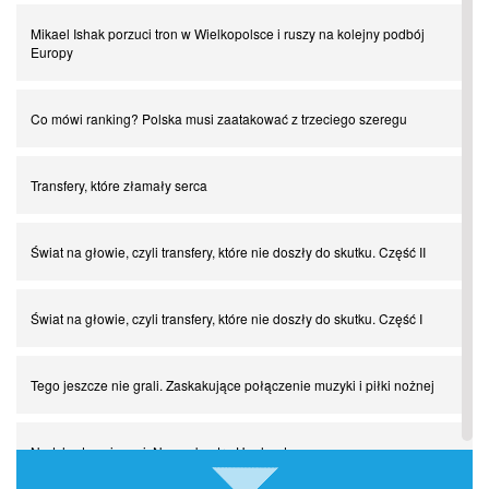
Mikael Ishak porzuci tron w Wielkopolsce i ruszy na kolejny podbój
Europy
Co mówi ranking? Polska musi zaatakować z trzeciego szeregu
Transfery, które złamały serca
Świat na głowie, czyli transfery, które nie doszły do skutku. Część II
Świat na głowie, czyli transfery, które nie doszły do skutku. Część I
Tego jeszcze nie grali. Zaskakujące połączenie muzyki i piłki nożnej
Nadchodzą giganci. Nunez kontra Haaland