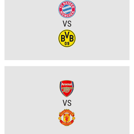
wprost o taktyce rywali
Zwycięski start ekipy Lewandowskiego w pucharach. Boczni
VS
obrońcy załatwili sprawę
Niejasny los talentu Manchesteru United. Działacze szukają
nowego obrońcy
Trener Jagiellonii szczerze po wygranej z Rangersami. Zdradził
plany transferowe
Szokujący zwrot akcji na rynku transferowym. Gwiazdor odrzucił
ofertę Real Madryti zagra w Barcelonie
VS
OFICJALNIE: Yan Diomande zawodnikiem Realu Madryt! Podpisał
wieloletni kontrakt