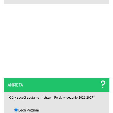
OFICJALNIE: Vinicius Junior przedłużył kontrakt z Realem Madryt!
Raków rozczarował. Szwedzi wyjechali spod Jasnej Góry z cennym
remisem (VIDEO)
ANKIETA
Który zespół zostanie mistrzem Polski w sezonie 2026-2027?
Lech Poznań