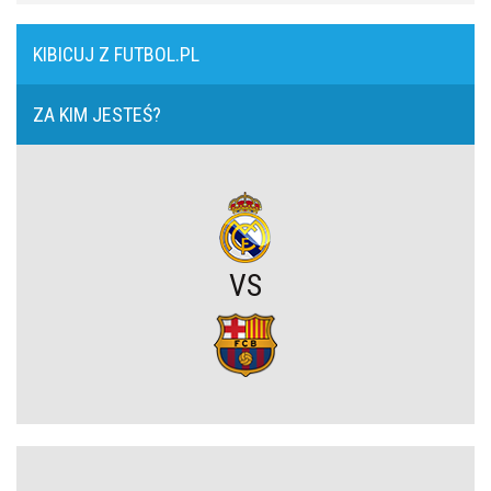
Lech Poznań z wygraną w eliminacjach Ligi Europy! Frederiksen
ocenił mecz z KÍ Klaksvík
KIBICUJ Z FUTBOL.PL
Wojna o władzę w FIFA. Infantino znalazł potężnego sojusznika
ZA KIM JESTEŚ?
Napięta atmosfera w Poznaniu. Kibice Lecha dosadnie zwrócili się
do piłkarzy
Chelsea dopina transfer lewego obrońcy za 21 milionów euro
VS
Rodri wybrał FC Barcelonę?! Hiszpan odrzuca Real Madryt i chce
wrócić do La Liga
Upadł temat gigantycznego transferu Arsenalu. Wyznaczono nowy
cel za 100 milionów
Męczarnie Lecha Poznań w europejskich pucharach. Piłkarze