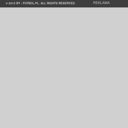
REKLAMA
© 2015 BY : FUTBOL.PL. ALL RIGHTS RESERVED.
KONTAKT
POLITYKA PRYWATNOŚCI
PRACA/STAŻE