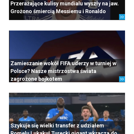
Przerażające kulisy mundialu wyszły na jaw.
Grożono śmiercią Messiemu i Ronaldo
Zamieszanie wokół FIFA uderzy w turniej w
Polsce? Nasze mistrzostwa świata
zagrożone bojkotem
Szykuje się wielki transfer z udziałem
Romelu Lukaku! Turecki gigant wkracza do