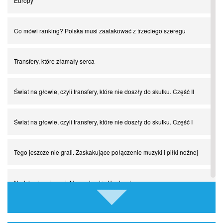
Europy
Co mówi ranking? Polska musi zaatakować z trzeciego szeregu
Transfery, które złamały serca
Świat na głowie, czyli transfery, które nie doszły do skutku. Część II
Świat na głowie, czyli transfery, które nie doszły do skutku. Część I
Tego jeszcze nie grali. Zaskakujące połączenie muzyki i piłki nożnej
Nadchodzą giganci. Nunez kontra Haaland
Lewandowski kontra Bayern. Czy wilk będzie syty, a owca cała?