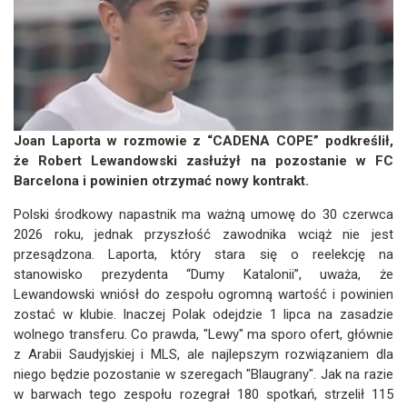
Joan Laporta w rozmowie z “CADENA COPE” podkreślił,
że Robert Lewandowski zasłużył na pozostanie w FC
Barcelona i powinien otrzymać nowy kontrakt.
Polski środkowy napastnik ma ważną umowę do 30 czerwca
2026 roku, jednak przyszłość zawodnika wciąż nie jest
przesądzona. Laporta, który stara się o reelekcję na
stanowisko prezydenta “Dumy Katalonii”, uważa, że
Lewandowski wniósł do zespołu ogromną wartość i powinien
zostać w klubie. Inaczej Polak odejdzie 1 lipca na zasadzie
wolnego transferu. Co prawda, "Lewy" ma sporo ofert, głównie
z Arabii Saudyjskiej i MLS, ale najlepszym rozwiązaniem dla
niego będzie pozostanie w szeregach "Blaugrany". Jak na razie
w barwach tego zespołu rozegrał 180 spotkań, strzelił 115