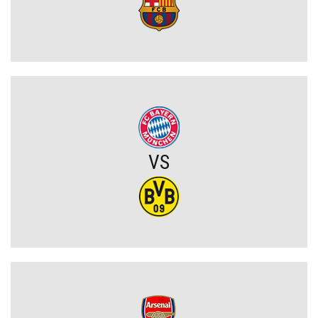
Wojna o władzę w FIFA. Infantino znalazł potężnego sojusznika
Napięta atmosfera w Poznaniu. Kibice Lecha dosadnie zwrócili się
do piłkarzy
Chelsea dopina transfer lewego obrońcy za 21 milionów euro
VS
Rodri wybrał FC Barcelonę?! Hiszpan odrzuca Real Madryt i chce
wrócić do La Liga
Upadł temat gigantycznego transferu Arsenalu. Wyznaczono nowy
cel za 100 milionów
Męczarnie Lecha Poznań w europejskich pucharach. Piłkarze
wprost o taktyce rywali