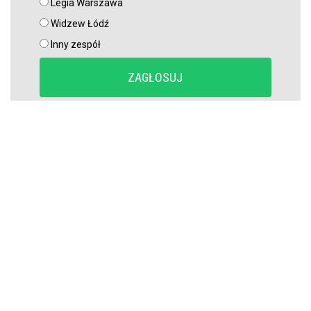
Legia Warszawa
Raków rozczarował. Szwedzi wyjechali spod Jasnej Góry z cennym
Widzew Łódź
remisem (VIDEO)
Inny zespół