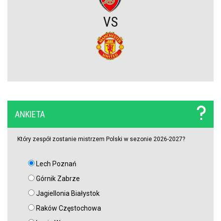
Zwycięski start ekipy Lewandowskiego w pucharach. Boczni
VS
obrońcy załatwili sprawę
Niejasny los talentu Manchesteru United. Działacze szukają
nowego obrońcy
Trener Jagiellonii szczerze po wygranej z Rangersami. Zdradził
plany transferowe
ANKIETA
Szokujący zwrot akcji na rynku transferowym. Gwiazdor odrzucił
ofertę Real Madryti zagra w Barcelonie
Który zespół zostanie mistrzem Polski w sezonie 2026-2027?
Lech Poznań
OFICJALNIE: Yan Diomande zawodnikiem Realu Madryt! Podpisał
wieloletni kontrakt
Górnik Zabrze
Jagiellonia Białystok
OFICJALNIE: Vinicius Junior przedłużył kontrakt z Realem Madryt!
Raków Częstochowa