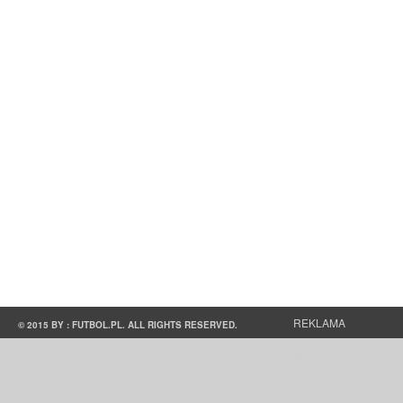
REKLAMA
© 2015 BY : FUTBOL.PL. ALL RIGHTS RESERVED.
KONTAKT
POLITYKA PRYWATNOŚCI