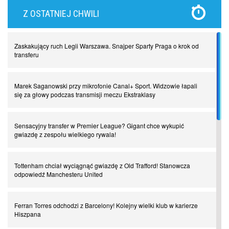
Z OSTATNIEJ CHWILI
Najdziwniejsze kary w historii piłki nożnej. Część I
Zaskakujący ruch Legii Warszawa. Snajper Sparty Praga o krok od
Piłkarz z numerem 47. Phil Foden i inne przypadki
transferu
Spadkowicze z Serie A. Komu powiemy ciao?
Marek Saganowski przy mikrofonie Canal+ Sport. Widzowie łapali
się za głowy podczas transmisji meczu Ekstraklasy
I love this game! Patrice Evra
Sensacyjny transfer w Premier League? Gigant chce wykupić
gwiazdę z zespołu wielkiego rywala!
Czar z Czarnego Lądu, czyli Pep Guardiola kontra Afryka
Tottenham chciał wyciągnąć gwiazdę z Old Trafford! Stanowcza
odpowiedź Manchesteru United
Powrót do Ekstraklasy. Kolejny sen Miedzi Legnica
Ferran Torres odchodzi z Barcelony! Kolejny wielki klub w karierze
Chłopak z pizzerii. Kim był zmarły Mino Raiola?
Hiszpana