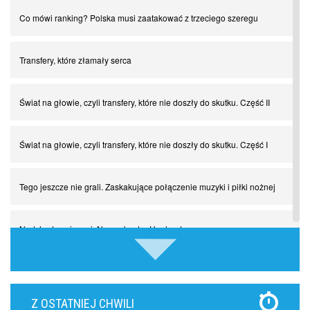
Co mówi ranking? Polska musi zaatakować z trzeciego szeregu
Transfery, które złamały serca
Świat na głowie, czyli transfery, które nie doszły do skutku. Część II
Świat na głowie, czyli transfery, które nie doszły do skutku. Część I
Tego jeszcze nie grali. Zaskakujące połączenie muzyki i piłki nożnej
Nadchodzą giganci. Nunez kontra Haaland
Lewandowski kontra Bayern. Czy wilk będzie syty, a owca cała?
Z OSTATNIEJ CHWILI