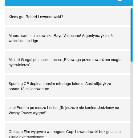
Najdziwniejsze kary w historii piłki nożnej. Część I
Kiedy gra Robert Lewandowski?
Piłkarz z numerem 47. Phil Foden i inne przypadki
Mauro Icardi na celowniku Rayo Vallecano! Argentyńczyk może
Spadkowicze z Serie A. Komu powiemy ciao?
wrócić do La Liga
I love this game! Patrice Evra
Michał Gurgul po meczu Lecha: „Przewaga przed rewanżem mogła
być większa”
Czar z Czarnego Lądu, czyli Pep Guardiola kontra Afryka
Sporting CP dopina transfer młodego talentu! Australijczyk za
ponad 18 milionów euro
Powrót do Ekstraklasy. Kolejny sen Miedzi Legnica
Joel Pereira po meczu Lecha: „To jeszcze nie koniec. Jedziemy na
Wyspy Owcze wygrać”
Chłopak z pizzerii. Kim był zmarły Mino Raiola?
Chicago Fire wygrywa w Leagues Cup! Lewandowski bez gola, ale
Manchester United. Czy magik z Holandii odczaruje przeklętą
z kolejnym występem