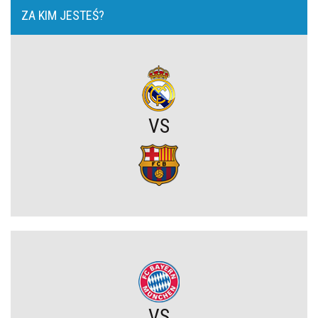
ZA KIM JESTEŚ?
OFICJALNIE: Yan Diomande zawodnikiem Realu Madryt! Podpisał
wieloletni kontrakt
OFICJALNIE: Vinicius Junior przedłużył kontrakt z Realem Madryt!
VS
Raków rozczarował. Szwedzi wyjechali spod Jasnej Góry z cennym
remisem (VIDEO)
Koszmarny mecz GKS. Katowiczanie zawalili w obronie i na
szczęście zapłacili najmniejszy wymiar kary (VIDEO)
Eh ten Lech... Co za męczarnie mistrza Polski z rywalem z Wysp
Owczych. A wynik mógł być nawet dużo gorszy (VIDEO)
Wielkie zwycięstwo Jagiellonii. Duma Podlasia podniosła się po
fatalnym ciosie na początku (VIDEO)
VS