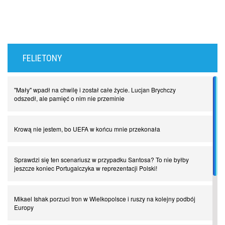
FELIETONY
"Mały" wpadł na chwilę i został całe życie. Lucjan Brychczy
odszedł, ale pamięć o nim nie przeminie
Krową nie jestem, bo UEFA w końcu mnie przekonała
Sprawdzi się ten scenariusz w przypadku Santosa? To nie byłby
jeszcze koniec Portugalczyka w reprezentacji Polski!
Mikael Ishak porzuci tron w Wielkopolsce i ruszy na kolejny podbój
Europy