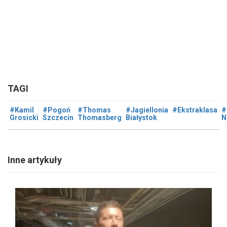
TAGI
#Kamil
#Pogoń
#Thomas
#Jagiellonia
#Ekstraklasa
#
Grosicki
Szczecin
Thomasberg
Białystok
N
Inne artykuły