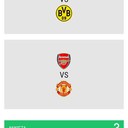
Wylosowano pary I rundy Pucharu Polski. Legia i Widzew wpadły
na rywali z PKO BP Ekstraklasy!
PSG wyceniło Bradley’a Barcolę! Liverpool zainteresowany
gwiazdą mistrza Francji
Polski obrońca opuścił PKO BP Ekstraklasę. Rekordowy transfer.
Zagra teraz w Turcji
VS
Lech nie zdecydował się wyłożyć na niego wielkich pieniędzy.
Francuzi już tak. Lider Korony Kielce odchodzi
Griezmann znów trafia! Orlando City ograło Monterrey na wyjeździe
[VIDEO]
Miał błyszczeć w Legii Warszawa, wylądował w I lidze. Tu