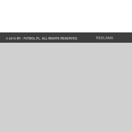
REKLAMA
© 2015 BY : FUTBOL.PL. ALL RIGHTS RESERVED.
KONTAKT
POLITYKA PRYWATNOŚCI
PRACA/STAŻE