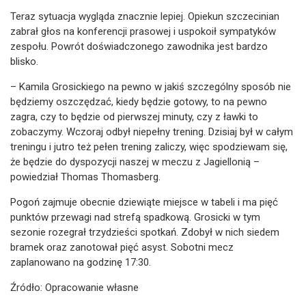
Teraz sytuacja wygląda znacznie lepiej. Opiekun szczecinian
zabrał głos na konferencji prasowej i uspokoił sympatyków
zespołu. Powrót doświadczonego zawodnika jest bardzo
blisko.
– Kamila Grosickiego na pewno w jakiś szczególny sposób nie
będziemy oszczędzać, kiedy będzie gotowy, to na pewno
zagra, czy to będzie od pierwszej minuty, czy z ławki to
zobaczymy. Wczoraj odbył niepełny trening. Dzisiaj był w całym
treningu i jutro też pełen trening zaliczy, więc spodziewam się,
że będzie do dyspozycji naszej w meczu z Jagiellonią –
powiedział Thomas Thomasberg.
Pogoń zajmuje obecnie dziewiąte miejsce w tabeli i ma pięć
punktów przewagi nad strefą spadkową. Grosicki w tym
sezonie rozegrał trzydzieści spotkań. Zdobył w nich siedem
bramek oraz zanotował pięć asyst. Sobotni mecz
zaplanowano na godzinę 17:30.
Źródło: Opracowanie własne