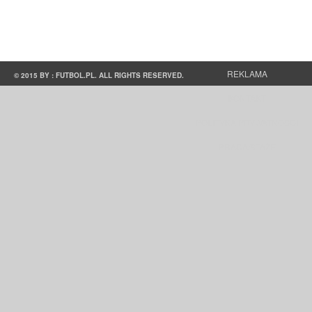
REKLAMA
© 2015 BY : FUTBOL.PL. ALL RIGHTS RESERVED.
KONTAKT
POLITYKA PRYWATNOŚCI
PRACA/STAŻE