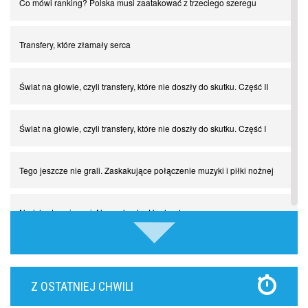
Co mówi ranking? Polska musi zaatakować z trzeciego szeregu
Transfery, które złamały serca
Świat na głowie, czyli transfery, które nie doszły do skutku. Część II
Świat na głowie, czyli transfery, które nie doszły do skutku. Część I
Tego jeszcze nie grali. Zaskakujące połączenie muzyki i piłki nożnej
Nadchodzą giganci. Nunez kontra Haaland
Lewandowski kontra Bayern. Czy wilk będzie syty, a owca cała?
Z OSTATNIEJ CHWILI
Najdziwniejsze kary w historii piłki nożnej. Część I