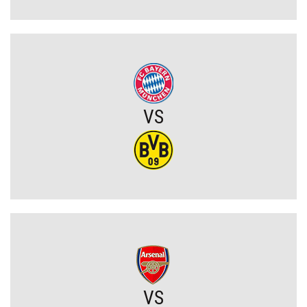
OFICJALNIE: Yan Diomande zawodnikiem Realu Madryt! Podpisał
wieloletni kontrakt
OFICJALNIE: Vinicius Junior przedłużył kontrakt z Realem Madryt!
VS
Raków rozczarował. Szwedzi wyjechali spod Jasnej Góry z cennym
remisem (VIDEO)
Koszmarny mecz GKS. Katowiczanie zawalili w obronie i na
szczęście zapłacili najmniejszy wymiar kary (VIDEO)
Eh ten Lech... Co za męczarnie mistrza Polski z rywalem z Wysp
Owczych. A wynik mógł być nawet dużo gorszy (VIDEO)
Wielkie zwycięstwo Jagiellonii. Duma Podlasia podniosła się po
fatalnym ciosie na początku (VIDEO)
VS