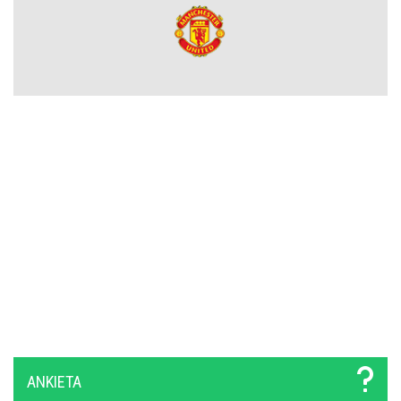
Wylosowano pary I rundy Pucharu Polski. Legia i Widzew wpadły
na rywali z PKO BP Ekstraklasy!
PSG wyceniło Bradley’a Barcolę! Liverpool zainteresowany
gwiazdą mistrza Francji
Polski obrońca opuścił PKO BP Ekstraklasę. Rekordowy transfer.
Zagra teraz w Turcji
Lech nie zdecydował się wyłożyć na niego wielkich pieniędzy.
Francuzi już tak. Lider Korony Kielce odchodzi
Griezmann znów trafia! Orlando City ograło Monterrey na wyjeździe
[VIDEO]
Miał błyszczeć w Legii Warszawa, wylądował w I lidze. Tu
ANKIETA
potwierdzi swoje umiejętności?