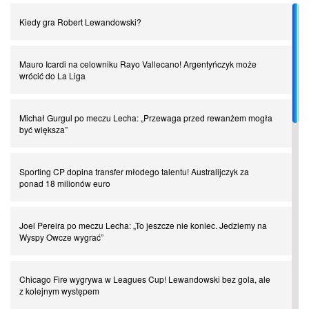
Kiedy gra Robert Lewandowski?
Piłkarz z numerem 47. Phil Foden i inne przypadki
Mauro Icardi na celowniku Rayo Vallecano! Argentyńczyk może
Spadkowicze z Serie A. Komu powiemy ciao?
wrócić do La Liga
I love this game! Patrice Evra
Michał Gurgul po meczu Lecha: „Przewaga przed rewanżem mogła
być większa”
Czar z Czarnego Lądu, czyli Pep Guardiola kontra Afryka
Sporting CP dopina transfer młodego talentu! Australijczyk za
ponad 18 milionów euro
Powrót do Ekstraklasy. Kolejny sen Miedzi Legnica
Joel Pereira po meczu Lecha: „To jeszcze nie koniec. Jedziemy na
Wyspy Owcze wygrać”
Chłopak z pizzerii. Kim był zmarły Mino Raiola?
Chicago Fire wygrywa w Leagues Cup! Lewandowski bez gola, ale
Manchester United. Czy magik z Holandii odczaruje przeklętą
z kolejnym występem
drużynę?