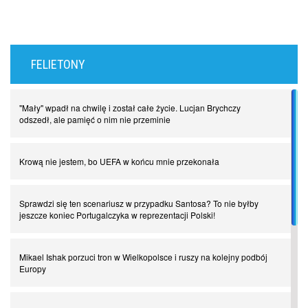
FELIETONY
"Mały" wpadł na chwilę i został całe życie. Lucjan Brychczy
odszedł, ale pamięć o nim nie przeminie
Krową nie jestem, bo UEFA w końcu mnie przekonała
Sprawdzi się ten scenariusz w przypadku Santosa? To nie byłby
jeszcze koniec Portugalczyka w reprezentacji Polski!
Mikael Ishak porzuci tron w Wielkopolsce i ruszy na kolejny podbój
Europy