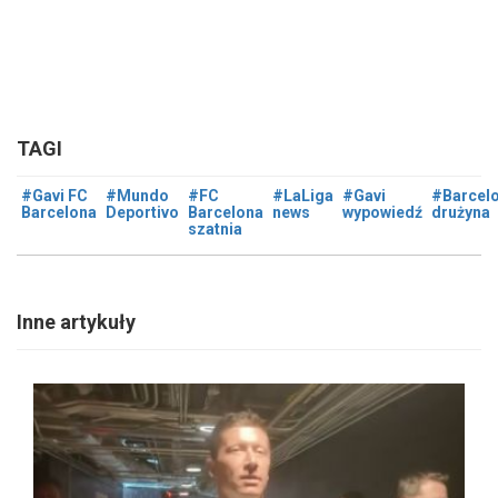
TAGI
#Gavi FC
#Mundo
#FC
#LaLiga
#Gavi
#Barcel
Barcelona
Deportivo
Barcelona
news
wypowiedź
drużyna
szatnia
Inne artykuły