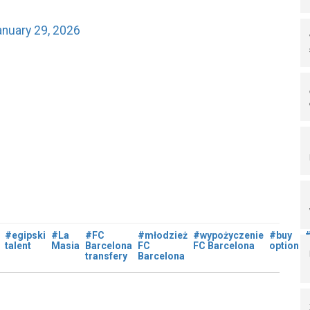
anuary 29, 2026
#egipski
#La
#FC
#młodzież
#wypożyczenie
#buy
#
talent
Masia
Barcelona
FC
FC Barcelona
option
2
transfery
Barcelona