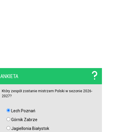
Polski obrońca opuścił PKO BP Ekstraklasę. Rekordowy
transfer. Zagra teraz w Turcji
Lech nie zdecydował się wyłożyć na niego wielkich
pieniędzy. Francuzi już tak. Lider Korony Kielce odchodzi
Griezmann znów trafia! Orlando City ograło Monterrey na
wyjeździe [VIDEO]
ANKIETA
Miał błyszczeć w Legii Warszawa, wylądował w I lidze.
Tu potwierdzi swoje umiejętności?
Który zespół zostanie mistrzem Polski w sezonie 2026-
2027?
Robert Lewandowski został doceniony!
Lech Poznań
Górnik Zabrze
Iwo Baraniewski wraca w UFC! Niepokonany Polak
Jagiellonia Białystok
poznał rywala na UFC 331