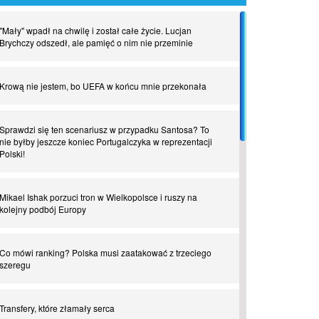
"Mały" wpadł na chwilę i został całe życie. Lucjan
Brychczy odszedł, ale pamięć o nim nie przeminie
Krową nie jestem, bo UEFA w końcu mnie przekonała
Sprawdzi się ten scenariusz w przypadku Santosa? To
nie byłby jeszcze koniec Portugalczyka w reprezentacji
Polski!
Mikael Ishak porzuci tron w Wielkopolsce i ruszy na
kolejny podbój Europy
Co mówi ranking? Polska musi zaatakować z trzeciego
szeregu
Transfery, które złamały serca