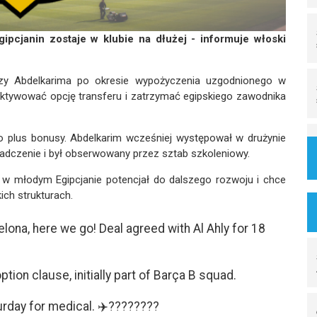
pcjanin zostaje w klubie na dłużej - informuje włoski
zy Abdelkarima po okresie wypożyczenia uzgodnionego w
ę aktywować opcję transferu i zatrzymać egipskiego zawodnika
o plus bonusy. Abdelkarim wcześniej występował w drużynie
iadczenie i był obserwowany przez sztab szkoleniowy.
 w młodym Egipcjanie potencjał do dalszego rozwoju i chce
ch strukturach.
na, here we go! Deal agreed with Al Ahly for 18
option clause, initially part of Barça B squad.
urday for medical. ✈️????????