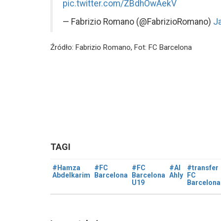
pic.twitter.com/ZBdhOwAekV
— Fabrizio Romano (@FabrizioRomano)
J
Źródło: Fabrizio Romano, Fot: FC Barcelona
TAGI
#Hamza
#FC
#FC
#Al
#transfer
Abdelkarim
Barcelona
Barcelona
Ahly
FC
U19
Barcelona