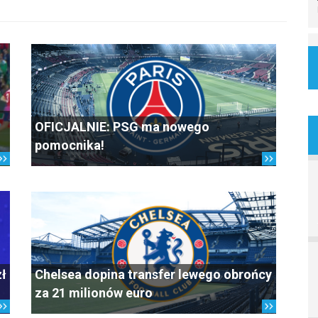
OFICJALNIE: PSG ma nowego
pomocnika!
zł
Chelsea dopina transfer lewego obrońcy
za 21 milionów euro