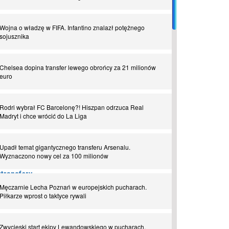
Piłkarz z numerem 47. Phil Foden i inne przypadki
Wojna o władzę w FIFA. Infantino znalazł potężnego
sojusznika
Spadkowicze z Serie A. Komu powiemy ciao?
Chelsea dopina transfer lewego obrońcy za 21 milionów
euro
I love this game! Patrice Evra
Rodri wybrał FC Barcelonę?! Hiszpan odrzuca Real
Czar z Czarnego Lądu, czyli Pep Guardiola kontra Afryka
Madryt i chce wrócić do La Liga
Powrót do Ekstraklasy. Kolejny sen Miedzi Legnica
Upadł temat gigantycznego transferu Arsenalu.
Wyznaczono nowy cel za 100 milionów
Chłopak z pizzerii. Kim był zmarły Mino Raiola?
transfery
026
Męczarnie Lecha Poznań w europejskich pucharach.
Piłkarze wprost o taktyce rywali
Manchester United. Czy magik z Holandii odczaruje
przeklętą drużynę?
Zwycięski start ekipy Lewandowskiego w pucharach.