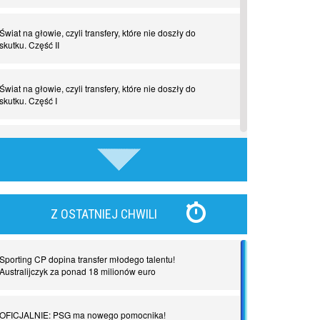
Świat na głowie, czyli transfery, które nie doszły do
skutku. Część II
Świat na głowie, czyli transfery, które nie doszły do
skutku. Część I
Tego jeszcze nie grali. Zaskakujące połączenie muzyki i
piłki nożnej
Nadchodzą giganci. Nunez kontra Haaland
Z OSTATNIEJ CHWILI
Lewandowski kontra Bayern. Czy wilk będzie syty, a
owca cała?
Sporting CP dopina transfer młodego talentu!
Australijczyk za ponad 18 milionów euro
Najdziwniejsze kary w historii piłki nożnej. Część I
OFICJALNIE: PSG ma nowego pomocnika!