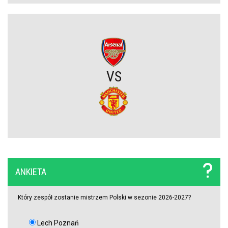
ocenił mecz z KÍ Klaksvík
Wojna o władzę w FIFA. Infantino znalazł potężnego sojusznika
Napięta atmosfera w Poznaniu. Kibice Lecha dosadnie zwrócili się
VS
do piłkarzy
Chelsea dopina transfer lewego obrońcy za 21 milionów euro
Rodri wybrał FC Barcelonę?! Hiszpan odrzuca Real Madryt i chce
wrócić do La Liga
ANKIETA
Upadł temat gigantycznego transferu Arsenalu. Wyznaczono nowy
cel za 100 milionów
Który zespół zostanie mistrzem Polski w sezonie 2026-2027?
Męczarnie Lecha Poznań w europejskich pucharach. Piłkarze
Lech Poznań
wprost o taktyce rywali