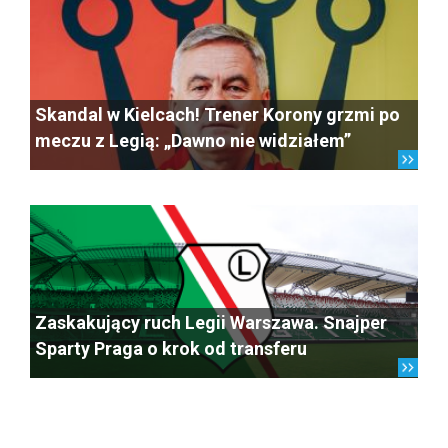
Skandal w Kielcach! Trener Korony grzmi po
meczu z Legią: „Dawno nie widziałem”
Zaskakujący ruch Legii Warszawa. Snajper
Sparty Praga o krok od transferu