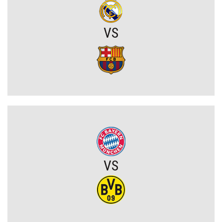
wrócić do La Liga
VS
Michał Gurgul po meczu Lecha: „Przewaga przed rewanżem mogła
być większa”
Sporting CP dopina transfer młodego talentu! Australijczyk za
ponad 18 milionów euro
Joel Pereira po meczu Lecha: „To jeszcze nie koniec. Jedziemy na
Wyspy Owcze wygrać”
Chicago Fire wygrywa w Leagues Cup! Lewandowski bez gola, ale
z kolejnym występem
VS
OFICJALNIE: PSG ma nowego pomocnika!
Lech Poznań z wygraną w eliminacjach Ligi Europy! Frederiksen