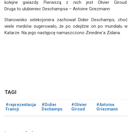
kolejne gwiazdy. Pierwszą z nich jest Olivier Giroud.
Druga to ulubieniec Deschampsa – Antoine Griezmann.
Stanowisko selekcjonera zachował Didier Deschamps, choć
wiele mediów sugerowało, że po odejdzie on po mundialu w
Katarze. Na jego następcę namaszczono Zinedine'a Zidana.
TAGI
#reprezentacja
#Didier
#Olivier
#Antoine
Francji
Dechamps
Giroud
Griezmann