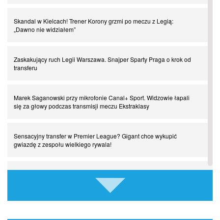
Powrót do Ekstraklasy. Kolejny sen Miedzi Legnica
Skandal w Kielcach! Trener Korony grzmi po meczu z Legią:
„Dawno nie widziałem”
Chłopak z pizzerii. Kim był zmarły Mino Raiola?
Zaskakujący ruch Legii Warszawa. Snajper Sparty Praga o krok od
Manchester United. Czy magik z Holandii odczaruje przeklętą
transferu
drużynę?
Marek Saganowski przy mikrofonie Canal+ Sport. Widzowie łapali
Puyol i Piqué. Piłkarskie duety, za którymi tęsknimy. Część III
się za głowy podczas transmisji meczu Ekstraklasy
Finansowa rewolucja na San Siro. Czy powstanie nowa potęga?
Sensacyjny transfer w Premier League? Gigant chce wykupić
gwiazdę z zespołu wielkiego rywala!
Misja “USA” Czesława Michniewicza, czyli happy Easter
Tottenham chciał wyciągnąć gwiazdę z Old Trafford! Stanowcza
odpowiedź Manchesteru United
Pocztówki z ćwierćfinałów. Liga Mistrzów wkracza w decydującą
fazę
Ferran Torres odchodzi z Barcelony! Kolejny wielki klub w karierze