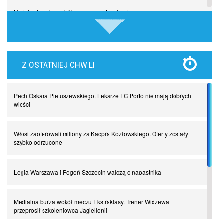
Nadchodzą giganci. Nunez kontra Haaland
Lewandowski kontra Bayern. Czy wilk będzie syty, a owca cała?
Z OSTATNIEJ CHWILI
Najdziwniejsze kary w historii piłki nożnej. Część I
Pech Oskara Pietuszewskiego. Lekarze FC Porto nie mają dobrych
Piłkarz z numerem 47. Phil Foden i inne przypadki
wieści
Spadkowicze z Serie A. Komu powiemy ciao?
Włosi zaoferowali miliony za Kacpra Kozłowskiego. Oferty zostały
szybko odrzucone
I love this game! Patrice Evra
Legia Warszawa i Pogoń Szczecin walczą o napastnika
Czar z Czarnego Lądu, czyli Pep Guardiola kontra Afryka
Medialna burza wokół meczu Ekstraklasy. Trener Widzewa
przeprosił szkoleniowca Jagiellonii