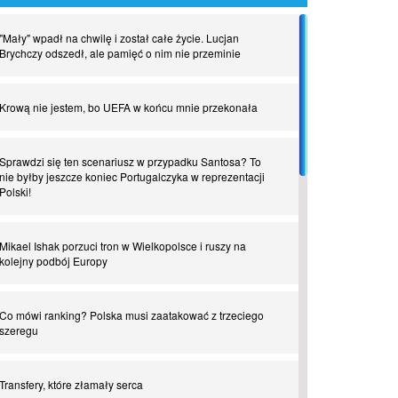
"Mały" wpadł na chwilę i został całe życie. Lucjan
Brychczy odszedł, ale pamięć o nim nie przeminie
Krową nie jestem, bo UEFA w końcu mnie przekonała
Sprawdzi się ten scenariusz w przypadku Santosa? To
nie byłby jeszcze koniec Portugalczyka w reprezentacji
Polski!
Mikael Ishak porzuci tron w Wielkopolsce i ruszy na
kolejny podbój Europy
Co mówi ranking? Polska musi zaatakować z trzeciego
szeregu
Transfery, które złamały serca