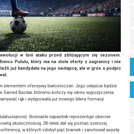
rewolucji w linii ataku przed zbliżającym się sezonem.
mico Pululu, który ma na stole oferty z zagranicy i nie
źli już kandydata na jego następcę, ale w grze o podpis
wal.
ym elementem ofensywy białostoczan. Jego odejście będzie
że Samed Bazdar, któremu kończy się okres wypożyczenia.
ałamywać rąk i wytypowała już nowego lidera formacji
Mulahusejnović. Bośniacki napastnik reprezentuje obecnie
witą skutecznością. 28-latek dał się poznać szerszej
onferencji, w których zdobył pięć bramek i zanotował asystę.