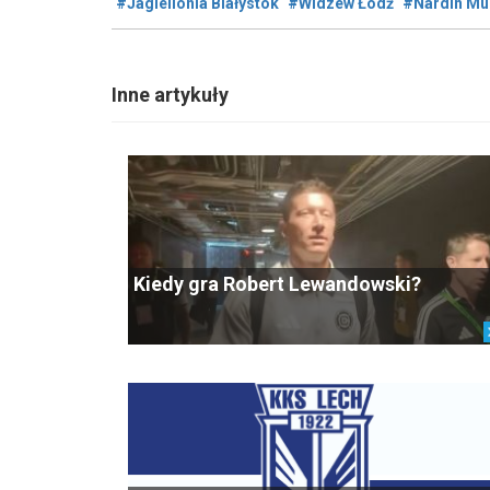
#Jagiellonia Białystok
#Widzew Łódź
#Nardin Mu
Inne artykuły
Kiedy gra Robert Lewandowski?