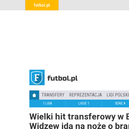
futbol.pl
TRANSFERY
REPREZENTACJA
LIGI POLSK
1 LIGA
LIGUE 1
SERIE A
Wielki hit transferowy w E
Widzew idą na noże o br