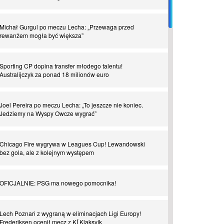
Piłkarz z numerem 47. Phil Foden i inne przypadki
Michał Gurgul po meczu Lecha: „Przewaga przed
rewanżem mogła być większa”
Spadkowicze z Serie A. Komu powiemy ciao?
Sporting CP dopina transfer młodego talentu!
Australijczyk za ponad 18 milionów euro
I love this game! Patrice Evra
Joel Pereira po meczu Lecha: „To jeszcze nie koniec.
Czar z Czarnego Lądu, czyli Pep Guardiola kontra Afryka
Jedziemy na Wyspy Owcze wygrać”
Powrót do Ekstraklasy. Kolejny sen Miedzi Legnica
Chicago Fire wygrywa w Leagues Cup! Lewandowski
bez gola, ale z kolejnym występem
Chłopak z pizzerii. Kim był zmarły Mino Raiola?
OFICJALNIE: PSG ma nowego pomocnika!
Manchester United. Czy magik z Holandii odczaruje
przeklętą drużynę?
Lech Poznań z wygraną w eliminacjach Ligi Europy!
Frederiksen ocenił mecz z KÍ Klaksvík