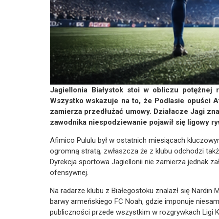
Jagiellonia Białystok stoi w obliczu potężnej 
Wszystko wskazuje na to, że Podlasie opuści Afi
zamierza przedłużać umowy. Działacze Jagi znale
zawodnika niespodziewanie pojawił się ligowy ry
Afimico Pululu był w ostatnich miesiącach kluczow
ogromną stratą, zwłaszcza że z klubu odchodzi tak
Dyrekcja sportowa Jagiellonii nie zamierza jednak z
ofensywnej.
Na radarze klubu z Białegostoku znalazł się Nardin 
barwy armeńskiego FC Noah, gdzie imponuje niesamo
publiczności przede wszystkim w rozgrywkach Ligi K