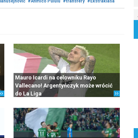
lahusejnović
#Afimico Pululu
#transfery
#Ekstraklasa
Mauro Icardi na celowniku Rayo
Vallecano! Argentyńczyk może wrócić
do La Liga