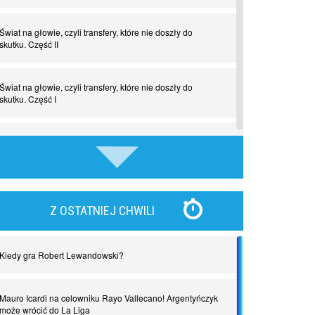
Świat na głowie, czyli transfery, które nie doszły do
skutku. Część II
Świat na głowie, czyli transfery, które nie doszły do
skutku. Część I
Tego jeszcze nie grali. Zaskakujące połączenie muzyki i
piłki nożnej
Nadchodzą giganci. Nunez kontra Haaland
Z OSTATNIEJ CHWILI
Lewandowski kontra Bayern. Czy wilk będzie syty, a
owca cała?
Kiedy gra Robert Lewandowski?
Najdziwniejsze kary w historii piłki nożnej. Część I
Mauro Icardi na celowniku Rayo Vallecano! Argentyńczyk
może wrócić do La Liga