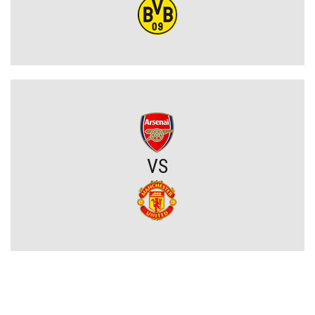
Niejasny los talentu Manchesteru United. Działacze szukają
nowego obrońcy
Trener Jagiellonii szczerze po wygranej z Rangersami. Zdradził
plany transferowe
Szokujący zwrot akcji na rynku transferowym. Gwiazdor odrzucił
ofertę Real Madryti zagra w Barcelonie
VS
OFICJALNIE: Yan Diomande zawodnikiem Realu Madryt! Podpisał
wieloletni kontrakt
OFICJALNIE: Vinicius Junior przedłużył kontrakt z Realem Madryt!
Raków rozczarował. Szwedzi wyjechali spod Jasnej Góry z cennym
remisem (VIDEO)