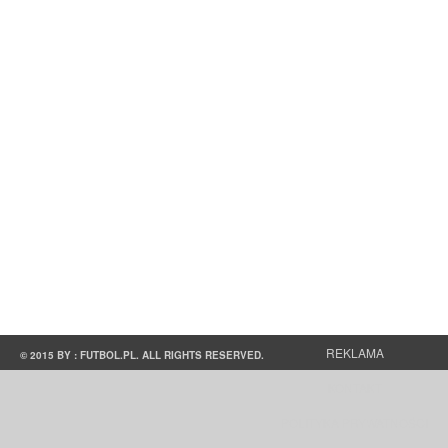
REKLAMA
© 2015 BY : FUTBOL.PL. ALL RIGHTS RESERVED.
KONTAKT
POLITYKA PRYWATNOŚCI