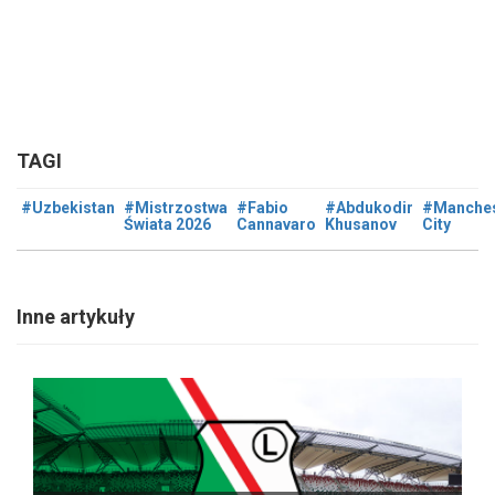
TAGI
#Uzbekistan
#Mistrzostwa
#Fabio
#Abdukodir
#Manches
Świata 2026
Cannavaro
Khusanov
City
Inne artykuły