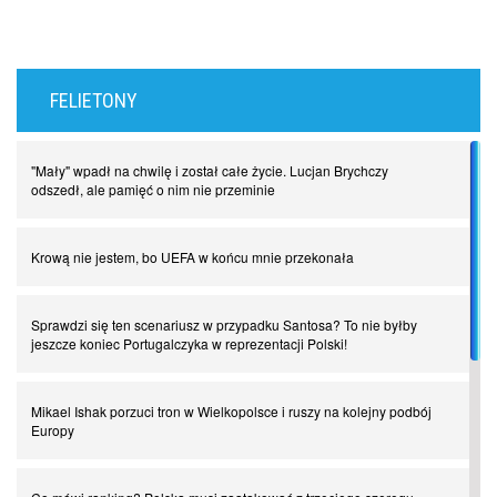
FELIETONY
"Mały" wpadł na chwilę i został całe życie. Lucjan Brychczy
odszedł, ale pamięć o nim nie przeminie
Krową nie jestem, bo UEFA w końcu mnie przekonała
Sprawdzi się ten scenariusz w przypadku Santosa? To nie byłby
jeszcze koniec Portugalczyka w reprezentacji Polski!
Mikael Ishak porzuci tron w Wielkopolsce i ruszy na kolejny podbój
Europy