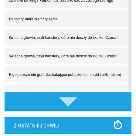
Co mówi ranking? Polska musi zaatakować z trzeciego szeregu
Transfery, które złamały serca
Świat na głowie, czyli transfery, które nie doszły do skutku. Część II
Świat na głowie, czyli transfery, które nie doszły do skutku. Część I
Tego jeszcze nie grali. Zaskakujące połączenie muzyki i piłki nożnej
Nadchodzą giganci. Nunez kontra Haaland
Lewandowski kontra Bayern. Czy wilk będzie syty, a owca cała?
Z OSTATNIEJ CHWILI
Najdziwniejsze kary w historii piłki nożnej. Część I