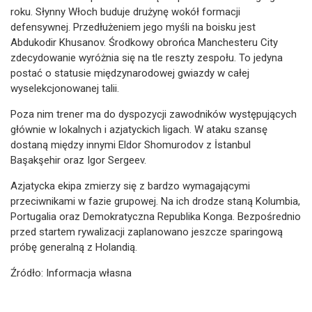
roku. Słynny Włoch buduje drużynę wokół formacji
defensywnej. Przedłużeniem jego myśli na boisku jest
Abdukodir Khusanov. Środkowy obrońca Manchesteru City
zdecydowanie wyróżnia się na tle reszty zespołu. To jedyna
postać o statusie międzynarodowej gwiazdy w całej
wyselekcjonowanej talii.
Poza nim trener ma do dyspozycji zawodników występujących
głównie w lokalnych i azjatyckich ligach. W ataku szansę
dostaną między innymi Eldor Shomurodov z İstanbul
Başakşehir oraz Igor Sergeev.
Azjatycka ekipa zmierzy się z bardzo wymagającymi
przeciwnikami w fazie grupowej. Na ich drodze staną Kolumbia,
Portugalia oraz Demokratyczna Republika Konga. Bezpośrednio
przed startem rywalizacji zaplanowano jeszcze sparingową
próbę generalną z Holandią.
Źródło: Informacja własna