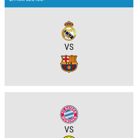
Napięta atmosfera w Poznaniu. Kibice Lecha dosadnie zwrócili się
do piłkarzy
Chelsea dopina transfer lewego obrońcy za 21 milionów euro
VS
Rodri wybrał FC Barcelonę?! Hiszpan odrzuca Real Madryt i chce
wrócić do La Liga
Upadł temat gigantycznego transferu Arsenalu. Wyznaczono nowy
cel za 100 milionów
Męczarnie Lecha Poznań w europejskich pucharach. Piłkarze
wprost o taktyce rywali
Zwycięski start ekipy Lewandowskiego w pucharach. Boczni
VS
obrońcy załatwili sprawę