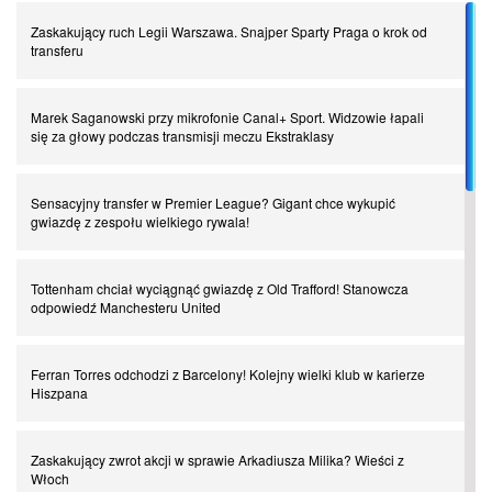
Zaskakujący ruch Legii Warszawa. Snajper Sparty Praga o krok od
Piłkarz z numerem 47. Phil Foden i inne przypadki
transferu
Spadkowicze z Serie A. Komu powiemy ciao?
Marek Saganowski przy mikrofonie Canal+ Sport. Widzowie łapali
się za głowy podczas transmisji meczu Ekstraklasy
I love this game! Patrice Evra
Sensacyjny transfer w Premier League? Gigant chce wykupić
gwiazdę z zespołu wielkiego rywala!
Czar z Czarnego Lądu, czyli Pep Guardiola kontra Afryka
Tottenham chciał wyciągnąć gwiazdę z Old Trafford! Stanowcza
odpowiedź Manchesteru United
Powrót do Ekstraklasy. Kolejny sen Miedzi Legnica
Ferran Torres odchodzi z Barcelony! Kolejny wielki klub w karierze
Chłopak z pizzerii. Kim był zmarły Mino Raiola?
Hiszpana
Manchester United. Czy magik z Holandii odczaruje przeklętą
Zaskakujący zwrot akcji w sprawie Arkadiusza Milika? Wieści z
drużynę?
Włoch