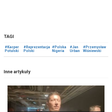
TAGI
#Kacper
#Reprezentacja
#Polska
#Jan
#Przemysław
Potulski
Polski
Nigeria
Urban
Wiśniewski
Inne artykuły