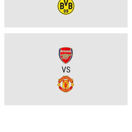
Wylosowano pary I rundy Pucharu Polski. Legia i Widzew wpadły
na rywali z PKO BP Ekstraklasy!
PSG wyceniło Bradley’a Barcolę! Liverpool zainteresowany
gwiazdą mistrza Francji
Polski obrońca opuścił PKO BP Ekstraklasę. Rekordowy transfer.
Zagra teraz w Turcji
VS
Lech nie zdecydował się wyłożyć na niego wielkich pieniędzy.
Francuzi już tak. Lider Korony Kielce odchodzi
Griezmann znów trafia! Orlando City ograło Monterrey na wyjeździe
[VIDEO]
Miał błyszczeć w Legii Warszawa, wylądował w I lidze. Tu
potwierdzi swoje umiejętności?