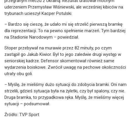
przegranym meczu z Ukrainą. Rezultat uratował mocnym
uderzeniem Przemysław Wiśniewski, ale wcześniej kibiców na
trybunach ucieszył Kacper Potulski.
– Bardzo się cieszę, że udało mi się strzelić pierwszą bramkę
dla reprezentacji. To na pewno spełnienie marzeń. Tym bardziej
na Stadionie Narodowym – powiedział.
Stoper przebywał na murawie przez 82 minuty, po czym
zastąpił go Jakub Kiwior. Był to jego zaledwie drugi występ w
seniorskiej kadrze. Defensor skomentował również same
wydarzenia boiskowe. Zwrócił uwagę na pechowe okoliczności
utraty obu goli.
– Myślę, że mieliśmy dużo sytuacji do zdobycia bramki. Oni nam
strzelili, gdzieś sytuacja była na żyletki, czy był spalony, czy nie.
Druga bramka, to przypadkowa ręka. Myślę, że mieliśmy więcej
sytuacji – podsumował.
Źródło: TVP Sport