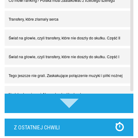
Co mówi ranking? Polska musi zaatakować z trzeciego szeregu
Transfery, które złamały serca
Świat na głowie, czyli transfery, które nie doszły do skutku. Część II
Świat na głowie, czyli transfery, które nie doszły do skutku. Część I
Tego jeszcze nie grali. Zaskakujące połączenie muzyki i piłki nożnej
Nadchodzą giganci. Nunez kontra Haaland
Lewandowski kontra Bayern. Czy wilk będzie syty, a owca cała?
Z OSTATNIEJ CHWILI
Najdziwniejsze kary w historii piłki nożnej. Część I