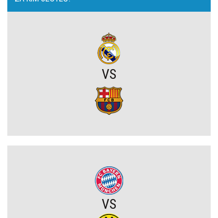
OFICJALNIE: Yan Diomande zawodnikiem Realu Madryt! Podpisał
wieloletni kontrakt
OFICJALNIE: Vinicius Junior przedłużył kontrakt z Realem Madryt!
VS
Raków rozczarował. Szwedzi wyjechali spod Jasnej Góry z cennym
remisem (VIDEO)
Koszmarny mecz GKS. Katowiczanie zawalili w obronie i na
szczęście zapłacili najmniejszy wymiar kary (VIDEO)
Eh ten Lech... Co za męczarnie mistrza Polski z rywalem z Wysp
Owczych. A wynik mógł być nawet dużo gorszy (VIDEO)
Wielkie zwycięstwo Jagiellonii. Duma Podlasia podniosła się po
fatalnym ciosie na początku (VIDEO)
VS