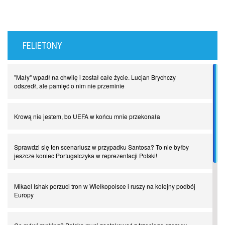
FELIETONY
"Mały" wpadł na chwilę i został całe życie. Lucjan Brychczy
odszedł, ale pamięć o nim nie przeminie
Krową nie jestem, bo UEFA w końcu mnie przekonała
Sprawdzi się ten scenariusz w przypadku Santosa? To nie byłby
jeszcze koniec Portugalczyka w reprezentacji Polski!
Mikael Ishak porzuci tron w Wielkopolsce i ruszy na kolejny podbój
Europy