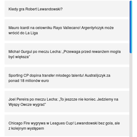
Kiedy gra Robert Lewandowski?
Piłkarz z numerem 47. Phil Foden i inne przypadki
Mauro Icardi na celowniku Rayo Vallecano! Argentyńczyk może
Spadkowicze z Serie A. Komu powiemy ciao?
wrócić do La Liga
I love this game! Patrice Evra
Michał Gurgul po meczu Lecha: „Przewaga przed rewanżem mogła
być większa”
Czar z Czarnego Lądu, czyli Pep Guardiola kontra Afryka
Sporting CP dopina transfer młodego talentu! Australijczyk za
ponad 18 milionów euro
Powrót do Ekstraklasy. Kolejny sen Miedzi Legnica
Joel Pereira po meczu Lecha: „To jeszcze nie koniec. Jedziemy na
Wyspy Owcze wygrać”
Chłopak z pizzerii. Kim był zmarły Mino Raiola?
Chicago Fire wygrywa w Leagues Cup! Lewandowski bez gola, ale
Manchester United. Czy magik z Holandii odczaruje przeklętą
z kolejnym występem
drużynę?