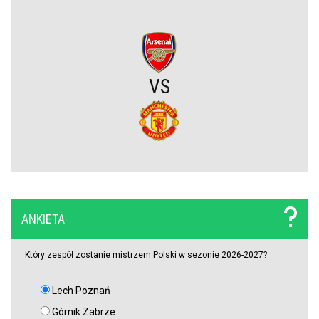
Trener Jagiellonii szczerze po wygranej z Rangersami. Zdradził
plany transferowe
Szokujący zwrot akcji na rynku transferowym. Gwiazdor odrzucił
ofertę Real Madryti zagra w Barcelonie
VS
OFICJALNIE: Yan Diomande zawodnikiem Realu Madryt! Podpisał
wieloletni kontrakt
OFICJALNIE: Vinicius Junior przedłużył kontrakt z Realem Madryt!
Raków rozczarował. Szwedzi wyjechali spod Jasnej Góry z cennym
ANKIETA
remisem (VIDEO)
Który zespół zostanie mistrzem Polski w sezonie 2026-2027?
Lech Poznań
Górnik Zabrze