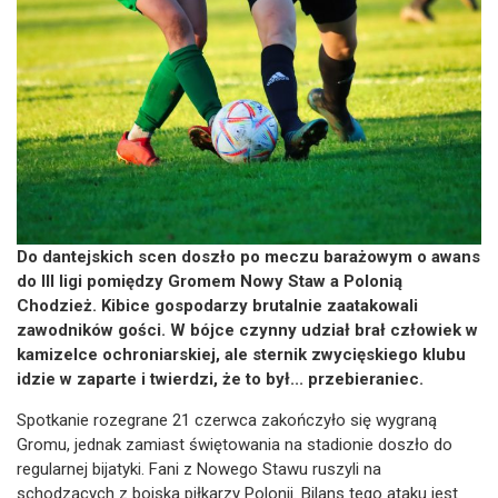
Do dantejskich scen doszło po meczu barażowym o awans
do III ligi pomiędzy Gromem Nowy Staw a Polonią
Chodzież. Kibice gospodarzy brutalnie zaatakowali
zawodników gości. W bójce czynny udział brał człowiek w
kamizelce ochroniarskiej, ale sternik zwycięskiego klubu
idzie w zaparte i twierdzi, że to był... przebieraniec.
Spotkanie rozegrane 21 czerwca zakończyło się wygraną
Gromu, jednak zamiast świętowania na stadionie doszło do
regularnej bijatyki. Fani z Nowego Stawu ruszyli na
schodzących z boiska piłkarzy Polonii. Bilans tego ataku jest