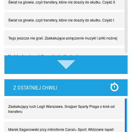
Świat na głowie, czyli transfery, które nie doszły do skutku. Część II
Świat na głowie, czyli transfery, które nie doszły do skutku. Część I
Tego jeszcze nie grali. Zaskakujące połączenie muzyki i piłki nożnej
Nadchodzą giganci. Nunez kontra Haaland
Lewandowski kontra Bayern. Czy wilk będzie syty, a owca cała?
Z OSTATNIEJ CHWILI
Najdziwniejsze kary w historii piłki nożnej. Część I
Zaskakujący ruch Legii Warszawa. Snajper Sparty Praga o krok od
Piłkarz z numerem 47. Phil Foden i inne przypadki
transferu
Spadkowicze z Serie A. Komu powiemy ciao?
Marek Saganowski przy mikrofonie Canal+ Sport. Widzowie łapali