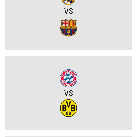
VS
Rodri wybrał FC Barcelonę?! Hiszpan odrzuca Real Madryt i chce
wrócić do La Liga
Upadł temat gigantycznego transferu Arsenalu. Wyznaczono nowy
cel za 100 milionów
Męczarnie Lecha Poznań w europejskich pucharach. Piłkarze
wprost o taktyce rywali
Zwycięski start ekipy Lewandowskiego w pucharach. Boczni
VS
obrońcy załatwili sprawę
Niejasny los talentu Manchesteru United. Działacze szukają
nowego obrońcy