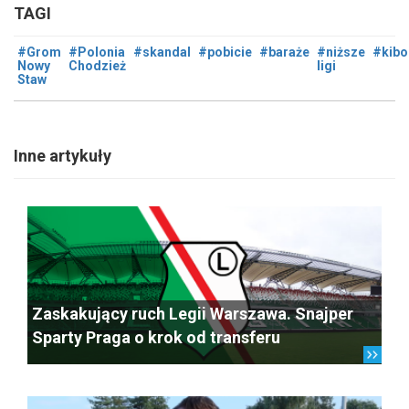
TAGI
#Grom
#Polonia
#skandal
#pobicie
#baraże
#niższe
#kibo
Nowy
Chodzież
ligi
Staw
Inne artykuły
Zaskakujący ruch Legii Warszawa. Snajper
Sparty Praga o krok od transferu