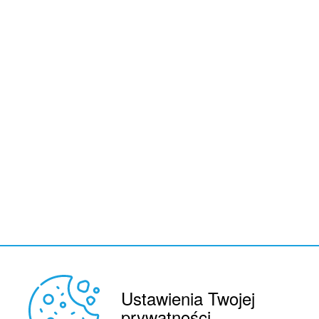
Ustawienia Twojej
REKLAMA
© 2015 BY : FUTBOL.PL. ALL RIGHTS RESERVED.
prywatności