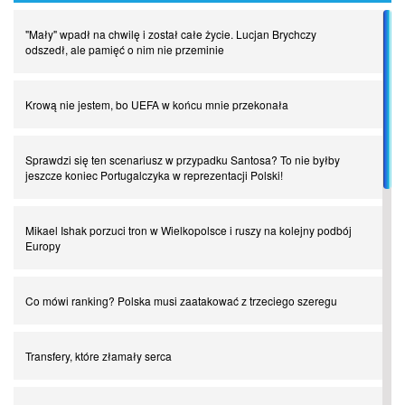
"Mały" wpadł na chwilę i został całe życie. Lucjan Brychczy
odszedł, ale pamięć o nim nie przeminie
Krową nie jestem, bo UEFA w końcu mnie przekonała
Sprawdzi się ten scenariusz w przypadku Santosa? To nie byłby
jeszcze koniec Portugalczyka w reprezentacji Polski!
Mikael Ishak porzuci tron w Wielkopolsce i ruszy na kolejny podbój
Europy
Co mówi ranking? Polska musi zaatakować z trzeciego szeregu
Transfery, które złamały serca