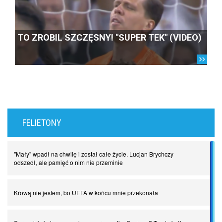
TO ZROBIL SZCZĘSNY! "SUPER TEK" (VIDEO)
FELIETONY
"Mały" wpadł na chwilę i został całe życie. Lucjan Brychczy
odszedł, ale pamięć o nim nie przeminie
Krową nie jestem, bo UEFA w końcu mnie przekonała