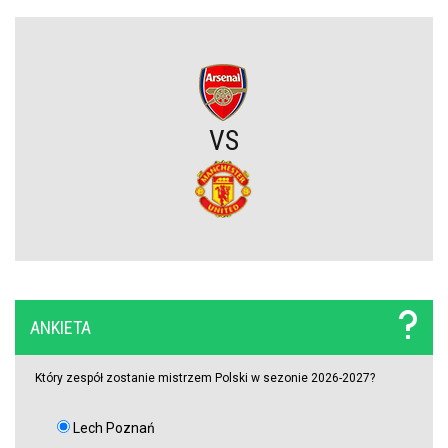
Rozczarowali w tamtym sezonie Premier League, tracą gwiazdy, ale
ogłosili nazwisko nowego trenera. To on ma poukładać klocki
Widzew Łódź czyści kadrę z niechcianych zawodników. Spędzili w
zespole tylko jeden sezon i są na wylocie
VS
Zwrot akcji w sprawie Viniciusa Juniora. Real zrobił krok w kierunku
zatrzymania Brazylijczyka
Atlético Madryt rusza po reprezentanta Argentyny! Musi walczyć z
Interem Mediolan
ANKIETA
Raków Częstochowa z nowym transferem!
Który zespół zostanie mistrzem Polski w sezonie 2026-2027?
Real dopiął transfer tego młodego piłkarza. Wiadomo, gdzie zagra
w tym sezonie
Lech Poznań