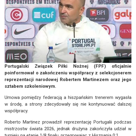
Portugalski Związek Piłki Nożnej (FPF) oficjalnie
poinformował o zakończeniu współpracy z selekcjonerem
reprezentacji narodowej Robertem Martinezem oraz jego
sztabem szkoleniowym.
Umowa pomiędzy federacją a hiszpańskim trenerem wygasła
w środę, a strony zdecydowały się nie kontynuować dalszej
współpracy.
Roberto Martinez prowadził reprezentację Portugalii podczas
mistrzostw świata 2026, jednak drużyna zakończyła udział w
turnieju na etapie 1/8 finału, przegrywając z Hiszpanią 0:1.