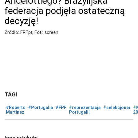
Ancelottiego? Brazylijska
federacja podjęła ostateczną
decyzję!
Źródło: FPF.pt, Fot.: screen
TAGI
#Roberto
#Portugalia
#FPF
#reprezentacja
#selekcjoner
#
Martinez
Portugalii
20
Inne artykuły