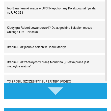
Iwo Baraniewski wraca w UFC! Niepokonany Polak poznał rywala
na UFC 331
Chłopak z pizzerii. Kim był zmarły Mino Raiola?
Kiedy gra Robert Lewandowski? Data, godzina i stadion meczu
Manchester United. Czy magik z Holandii odczaruje przeklętą
Chicago Fire – Necaxa
drużynę?
Brahim Díaz jasno o celach w Realu Madryt
Puyol i Piqué. Piłkarskie duety, za którymi tęsknimy. Część III
Brahim Díaz zachwycony pracą Mourinho. „Ciężka praca jest
Finansowa rewolucja na San Siro. Czy powstanie nowa potęga?
niezwykle ważna”
Misja “USA” Czesława Michniewicza, czyli happy Easter
TO ZROBIL SZCZĘSNY! "SUPER TEK" (VIDEO)
Pocztówki z ćwierćfinałów. Liga Mistrzów wkracza w decydującą
AS Roma dopina hitowy transfer! Reprezentant Argentyny za 18
fazę
milionów euro