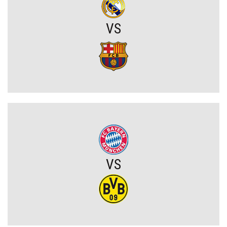
Tłok w ataku Barcelony. Wielki talent zmuszony do szukania
nowego klubu
VS
Kosmiczne żądania gwiazdora. Vinicius Junior stawia Real Madryt
pod ścianą
Szaleństwo we Włoszech. Rewelacja Serie A wydaje ponad 100
milionów przed Lidą Mistrzów
Legia walczy o gwiazdę Sparty Praga. Pojawił się mocny konkurent
Górnik miał szczęście, a potem brakowało mu skuteczności. W
VS
efekcie przegrał na Węgrzech i będzie musiał gonić w rewanżu
(VIDEO)
PZPN będzie miał kłopoty? Stracił bardzo ważnego partnera, nie
wiadomo, co dalej z innym gigantem