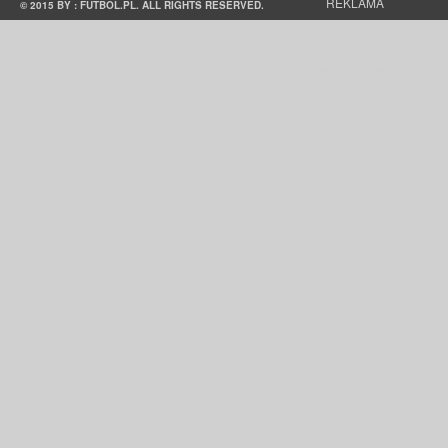
REKLAMA
© 2015 BY : FUTBOL.PL. ALL RIGHTS RESERVED.
KONTAKT
POLITYKA PRYWATNOŚCI
PRACA/STAŻE