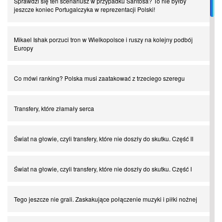
Sprawdzi się ten scenariusz w przypadku Santosa? To nie byłby
jeszcze koniec Portugalczyka w reprezentacji Polski!
Mikael Ishak porzuci tron w Wielkopolsce i ruszy na kolejny podbój
Europy
Co mówi ranking? Polska musi zaatakować z trzeciego szeregu
Transfery, które złamały serca
Świat na głowie, czyli transfery, które nie doszły do skutku. Część II
Świat na głowie, czyli transfery, które nie doszły do skutku. Część I
Tego jeszcze nie grali. Zaskakujące połączenie muzyki i piłki nożnej