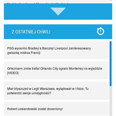
Nadchodzą giganci. Nunez kontra Haaland
Lewandowski kontra Bayern. Czy wilk będzie syty, a owca cała?
Z OSTATNIEJ CHWILI
Najdziwniejsze kary w historii piłki nożnej. Część I
PSG wyceniło Bradley’a Barcolę! Liverpool zainteresowany
Piłkarz z numerem 47. Phil Foden i inne przypadki
gwiazdą mistrza Francji
Spadkowicze z Serie A. Komu powiemy ciao?
Griezmann znów trafia! Orlando City ograło Monterrey na wyjeździe
[VIDEO]
I love this game! Patrice Evra
Miał błyszczeć w Legii Warszawa, wylądował w I lidze. Tu
potwierdzi swoje umiejętności?
Czar z Czarnego Lądu, czyli Pep Guardiola kontra Afryka
Robert Lewandowski został doceniony!
Powrót do Ekstraklasy. Kolejny sen Miedzi Legnica