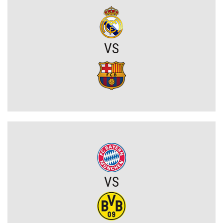
Kosmiczne żądania gwiazdora. Vinicius Junior stawia Real Madryt
pod ścianą
VS
Szaleństwo we Włoszech. Rewelacja Serie A wydaje ponad 100
milionów przed Lidą Mistrzów
Legia walczy o gwiazdę Sparty Praga. Pojawił się mocny konkurent
Górnik miał szczęście, a potem brakowało mu skuteczności. W
efekcie przegrał na Węgrzech i będzie musiał gonić w rewanżu
(VIDEO)
PZPN będzie miał kłopoty? Stracił bardzo ważnego partnera, nie
wiadomo, co dalej z innym gigantem
VS
Rozczarowali w tamtym sezonie Premier League, tracą gwiazdy, ale
ogłosili nazwisko nowego trenera. To on ma poukładać klocki