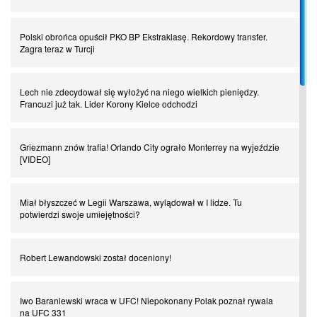
Spadkowicze z Serie A. Komu powiemy ciao?
Polski obrońca opuścił PKO BP Ekstraklasę. Rekordowy transfer.
Zagra teraz w Turcji
I love this game! Patrice Evra
Lech nie zdecydował się wyłożyć na niego wielkich pieniędzy.
Francuzi już tak. Lider Korony Kielce odchodzi
Czar z Czarnego Lądu, czyli Pep Guardiola kontra Afryka
Griezmann znów trafia! Orlando City ograło Monterrey na wyjeździe
[VIDEO]
Powrót do Ekstraklasy. Kolejny sen Miedzi Legnica
Miał błyszczeć w Legii Warszawa, wylądował w I lidze. Tu
Chłopak z pizzerii. Kim był zmarły Mino Raiola?
potwierdzi swoje umiejętności?
Manchester United. Czy magik z Holandii odczaruje przeklętą
Robert Lewandowski został doceniony!
drużynę?
Iwo Baraniewski wraca w UFC! Niepokonany Polak poznał rywala
Puyol i Piqué. Piłkarskie duety, za którymi tęsknimy. Część III
na UFC 331