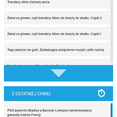
Transfery, które złamały serca
Świat na głowie, czyli transfery, które nie doszły do skutku. Część II
Świat na głowie, czyli transfery, które nie doszły do skutku. Część I
Tego jeszcze nie grali. Zaskakujące połączenie muzyki i piłki nożnej
Nadchodzą giganci. Nunez kontra Haaland
Lewandowski kontra Bayern. Czy wilk będzie syty, a owca cała?
Z OSTATNIEJ CHWILI
Najdziwniejsze kary w historii piłki nożnej. Część I
PSG wyceniło Bradley’a Barcolę! Liverpool zainteresowany
Piłkarz z numerem 47. Phil Foden i inne przypadki
gwiazdą mistrza Francji