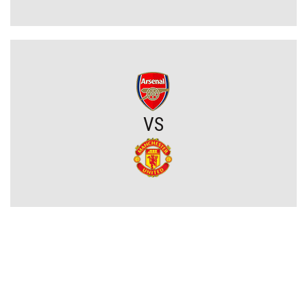
Widzew Łódź czyści kadrę z niechcianych zawodników. Spędzili w
zespole tylko jeden sezon i są na wylocie
Zwrot akcji w sprawie Viniciusa Juniora. Real zrobił krok w kierunku
zatrzymania Brazylijczyka
VS
Atlético Madryt rusza po reprezentanta Argentyny! Musi walczyć z
Interem Mediolan
Raków Częstochowa z nowym transferem!
Real dopiął transfer tego młodego piłkarza. Wiadomo, gdzie zagra
w tym sezonie