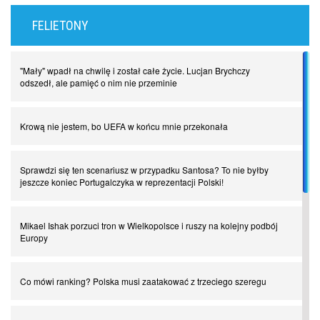
FELIETONY
"Mały" wpadł na chwilę i został całe życie. Lucjan Brychczy
odszedł, ale pamięć o nim nie przeminie
Krową nie jestem, bo UEFA w końcu mnie przekonała
Sprawdzi się ten scenariusz w przypadku Santosa? To nie byłby
jeszcze koniec Portugalczyka w reprezentacji Polski!
Mikael Ishak porzuci tron w Wielkopolsce i ruszy na kolejny podbój
Europy
Co mówi ranking? Polska musi zaatakować z trzeciego szeregu