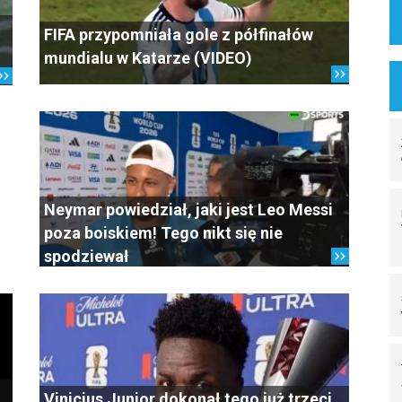
FIFA przypomniała gole z półfinałów
mundialu w Katarze (VIDEO)
Neymar powiedział, jaki jest Leo Messi
poza boiskiem! Tego nikt się nie
spodziewał
Vinicius Junior dokonał tego już trzeci