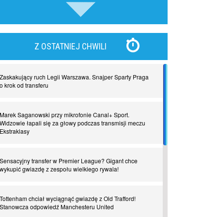
piłki nożnej
Nadchodzą giganci. Nunez kontra Haaland
Z OSTATNIEJ CHWILI
Lewandowski kontra Bayern. Czy wilk będzie syty, a
owca cała?
Zaskakujący ruch Legii Warszawa. Snajper Sparty Praga
o krok od transferu
Najdziwniejsze kary w historii piłki nożnej. Część I
Marek Saganowski przy mikrofonie Canal+ Sport.
Widzowie łapali się za głowy podczas transmisji meczu
Ekstraklasy
Piłkarz z numerem 47. Phil Foden i inne przypadki
Sensacyjny transfer w Premier League? Gigant chce
Spadkowicze z Serie A. Komu powiemy ciao?
wykupić gwiazdę z zespołu wielkiego rywala!
I love this game! Patrice Evra
Tottenham chciał wyciągnąć gwiazdę z Old Trafford!
Stanowcza odpowiedź Manchesteru United