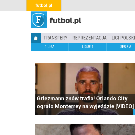
futbol.pl
TRANSFERY
REPREZENTACJA
LIGI POLSK
1 LIGA
LIGUE 1
SERIE A
Griezmann znów trafia! Orlando City
ograło Monterrey na wyjeździe [VIDEO]