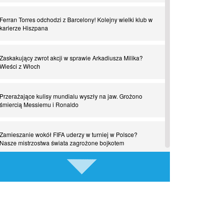
Czar z Czarnego Lądu, czyli Pep Guardiola kontra Afryka
Ferran Torres odchodzi z Barcelony! Kolejny wielki klub w
karierze Hiszpana
Powrót do Ekstraklasy. Kolejny sen Miedzi Legnica
Zaskakujący zwrot akcji w sprawie Arkadiusza Milika?
Chłopak z pizzerii. Kim był zmarły Mino Raiola?
Wieści z Włoch
Manchester United. Czy magik z Holandii odczaruje
Przerażające kulisy mundialu wyszły na jaw. Grożono
przeklętą drużynę?
śmiercią Messiemu i Ronaldo
Puyol i Piqué. Piłkarskie duety, za którymi tęsknimy.
Zamieszanie wokół FIFA uderzy w turniej w Polsce?
Część III
Nasze mistrzostwa świata zagrożone bojkotem
Finansowa rewolucja na San Siro. Czy powstanie nowa
Szykuje się wielki transfer z udziałem Romelu Lukaku!
potęga?
Turecki gigant wkracza do gry
Misja “USA” Czesława Michniewicza, czyli happy Easter
Kiedy gra Robert Lewandowski?