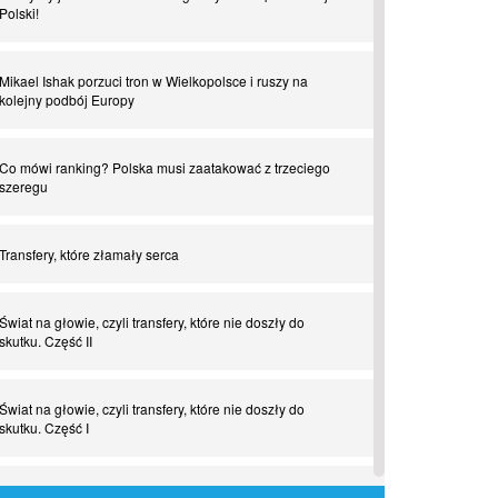
Polski!
Mikael Ishak porzuci tron w Wielkopolsce i ruszy na
kolejny podbój Europy
Co mówi ranking? Polska musi zaatakować z trzeciego
szeregu
Transfery, które złamały serca
Świat na głowie, czyli transfery, które nie doszły do
skutku. Część II
Świat na głowie, czyli transfery, które nie doszły do
skutku. Część I
Tego jeszcze nie grali. Zaskakujące połączenie muzyki i