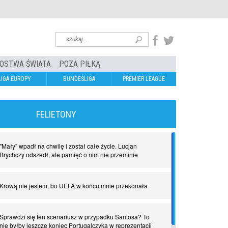
OSTWA ŚWIATA
POZA PIŁKĄ
LIGA EUROPY
BUNDESLIGA
PREMIER LEAGUE
FELIETONY
"Mały" wpadł na chwilę i został całe życie. Lucjan
Brychczy odszedł, ale pamięć o nim nie przeminie
Krową nie jestem, bo UEFA w końcu mnie przekonała
Sprawdzi się ten scenariusz w przypadku Santosa? To
nie byłby jeszcze koniec Portugalczyka w reprezentacji