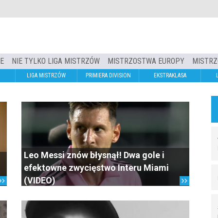
IE
NIE TYLKO LIGA MISTRZÓW
MISTRZOSTWA EUROPY
MISTRZ
LIGA MISTRZÓW
PRIMIERA DIVISION
EKSTRAKLASA
Leo Messi znów błysnął! Dwa gole i
efektowne zwycięstwo Interu Miami
(VIDEO)