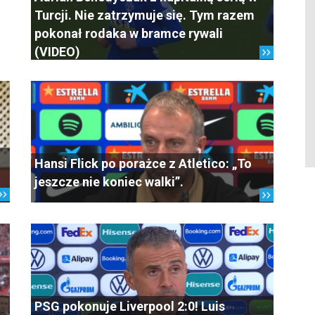
Turcji. Nie zatrzymuje się. Tym razem
pokonał rodaka w bramce rywali
(VIDEO)
Hansi Flick po porażce z Atletico: „To
jeszcze nie koniec walki”.
PSG pokonuje Liverpool 2:0! Luis