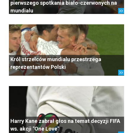
pierwszego spotkania biało-czerwonych na
mundialu
Król strzelców mundialu przestrzega
reprezentantów Polski
Harry Kane zabrał głos na temat decyzji FIFA
ws. akcji "One Love"