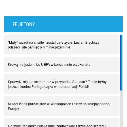
FELIETONY
"Mały" wpadł na chwilę i został całe życie. Lucjan Brychczy
odszedł, ale pamięć o nim nie przeminie
Krową nie jestem, bo UEFA w końcu mnie przekonała
Sprawdzi się ten scenariusz w przypadku Santosa? To nie byłby
jeszcze koniec Portugalczyka w reprezentacji Polski!
Mikael Ishak porzuci tron w Wielkopolsce i ruszy na kolejny podbój
Europy
Co mówi ranking? Polska musi zaatakować z trzeciego szeregu