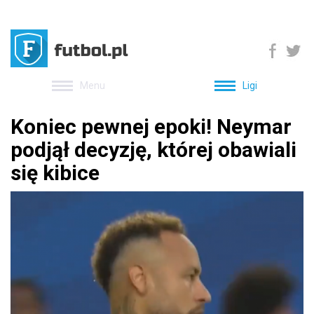
Menu
Ligi
Marc Cucurella dotrzymał
słowa! Zrobił wyjątkowy tatuaż
po wygraniu mundialu