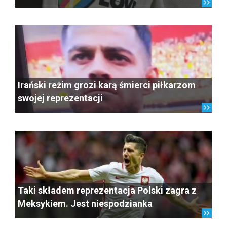
Irański reżim grozi karą śmierci piłkarzom
swojej reprezentacji
Taki składem reprezentacja Polski zagra z
Meksykiem. Jest niespodzianka