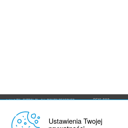
REKLAMA
© 2015 BY : FUTBOL.PL. ALL RIGHTS RESERVED.
KONTAKT
Ustawienia Twojej
POLITYKA PRYWATNOŚCI