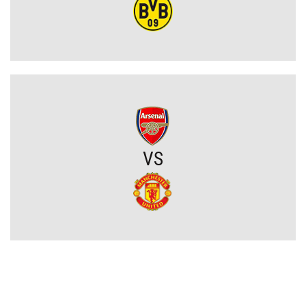
Tłok w ataku Barcelony. Wielki talent zmuszony do szukania
nowego klubu
Kosmiczne żądania gwiazdora. Vinicius Junior stawia Real Madryt
pod ścianą
Szaleństwo we Włoszech. Rewelacja Serie A wydaje ponad 100
milionów przed Lidą Mistrzów
VS
Legia walczy o gwiazdę Sparty Praga. Pojawił się mocny konkurent
Górnik miał szczęście, a potem brakowało mu skuteczności. W
efekcie przegrał na Węgrzech i będzie musiał gonić w rewanżu
(VIDEO)
PZPN będzie miał kłopoty? Stracił bardzo ważnego partnera, nie
wiadomo, co dalej z innym gigantem