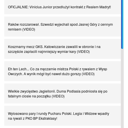
OFICJALNIE: Vinicius Junior przedłużył kontrakt z Realem Madryt!
Piłkarz z numerem 47. Phil Foden i inne przypadki
Raków rozczarował. Szwedzi wyjechali spod Jasnej Góry z cennym
Spadkowicze z Serie A. Komu powiemy ciao?
remisem (VIDEO)
I love this game! Patrice Evra
Koszmarny mecz GKS. Katowiczanie zawalili w obronie i na
szczęście zapłacili najmniejszy wymiar kary (VIDEO)
Czar z Czarnego Lądu, czyli Pep Guardiola kontra Afryka
Eh ten Lech... Co za męczarnie mistrza Polski z rywalem z Wysp
Owczych. A wynik mógł być nawet dużo gorszy (VIDEO)
Powrót do Ekstraklasy. Kolejny sen Miedzi Legnica
Wielkie zwycięstwo Jagiellonii. Duma Podlasia podniosła się po
fatalnym ciosie na początku (VIDEO)
Chłopak z pizzerii. Kim był zmarły Mino Raiola?
Wylosowano pary I rundy Pucharu Polski. Legia i Widzew wpadły
Manchester United. Czy magik z Holandii odczaruje przeklętą
na rywali z PKO BP Ekstraklasy!
drużynę?