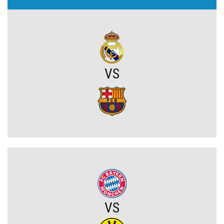
ZNANA PRZYSZŁOŚĆ VINICIUSA JUNIORA! TO SIĘ STAŁO
Trener Realu podjął decyzję w sprawie przyszłości Viniciusa
Juniora!
VS
Leo Messi znów błysnął! Dwa gole i efektowne zwycięstwo Interu
Miami (VIDEO)
Frustracja w obozie Górnika Zabrze. Trener otwarcie wskazuje
przyczyny porażki na Węgrzech
Górnik Zabrze przegrywa na Węgrzech. Wśród ekspertów panuje
spory niedosyt po pierwszym meczu
Komplet wyników rundy wstępnej STS Pucharu Polski
VS