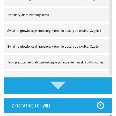
Transfery, które złamały serca
Świat na głowie, czyli transfery, które nie doszły do skutku. Część II
Świat na głowie, czyli transfery, które nie doszły do skutku. Część I
Tego jeszcze nie grali. Zaskakujące połączenie muzyki i piłki nożnej
Nadchodzą giganci. Nunez kontra Haaland
Lewandowski kontra Bayern. Czy wilk będzie syty, a owca cała?
Z OSTATNIEJ CHWILI
Najdziwniejsze kary w historii piłki nożnej. Część I