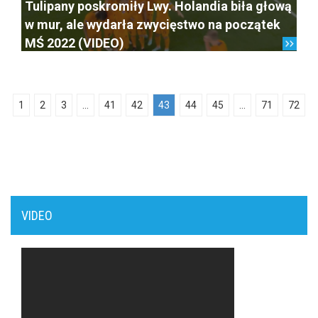
Tulipany poskromiły Lwy. Holandia biła głową
w mur, ale wydarła zwycięstwo na początek
MŚ 2022 (VIDEO)
1
2
3
...
41
42
43
44
45
...
71
72
VIDEO