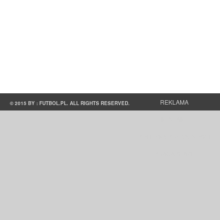
REKLAMA
© 2015 BY : FUTBOL.PL. ALL RIGHTS RESERVED.
KONTAKT
POLITYKA PRYWATNOŚCI
PRACA/STAŻE