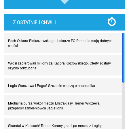
Lewandowski kontra Bayern. Czy wilk będzie syty, a owca cała?
Z OSTATNIEJ CHWILI
Najdziwniejsze kary w historii piłki nożnej. Część I
Pech Oskara Pietuszewskiego. Lekarze FC Porto nie mają dobrych
Piłkarz z numerem 47. Phil Foden i inne przypadki
wieści
Spadkowicze z Serie A. Komu powiemy ciao?
Włosi zaoferowali miliony za Kacpra Kozłowskiego. Oferty zostały
szybko odrzucone
I love this game! Patrice Evra
Legia Warszawa i Pogoń Szczecin walczą o napastnika
Czar z Czarnego Lądu, czyli Pep Guardiola kontra Afryka
Medialna burza wokół meczu Ekstraklasy. Trener Widzewa
przeprosił szkoleniowca Jagiellonii
Powrót do Ekstraklasy. Kolejny sen Miedzi Legnica
Skandal w Kielcach! Trener Korony grzmi po meczu z Legią: