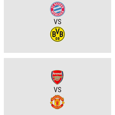
Wojna o władzę w FIFA. Infantino znalazł potężnego sojusznika
Napięta atmosfera w Poznaniu. Kibice Lecha dosadnie zwrócili się
VS
do piłkarzy
Chelsea dopina transfer lewego obrońcy za 21 milionów euro
Rodri wybrał FC Barcelonę?! Hiszpan odrzuca Real Madryt i chce
wrócić do La Liga
Upadł temat gigantycznego transferu Arsenalu. Wyznaczono nowy
cel za 100 milionów
VS
Męczarnie Lecha Poznań w europejskich pucharach. Piłkarze
wprost o taktyce rywali
Zwycięski start ekipy Lewandowskiego w pucharach. Boczni