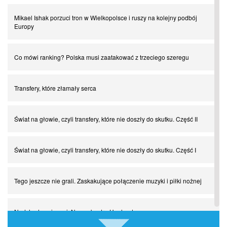
Mikael Ishak porzuci tron w Wielkopolsce i ruszy na kolejny podbój
Europy
Co mówi ranking? Polska musi zaatakować z trzeciego szeregu
Transfery, które złamały serca
Świat na głowie, czyli transfery, które nie doszły do skutku. Część II
Świat na głowie, czyli transfery, które nie doszły do skutku. Część I
Tego jeszcze nie grali. Zaskakujące połączenie muzyki i piłki nożnej
Nadchodzą giganci. Nunez kontra Haaland