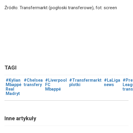
Źródło: Transfermarkt (pogłoski transferowe), fot: screen
TAGI
#Kylian
#Chelsea
#Liverpool
#Transfermarkt
#LaLiga
#Pre
Mbappé
transfery
FC
plotki
news
Leag
Real
Mbappé
trans
Madryt
Inne artykuły