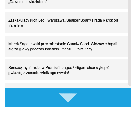
„Dawno nie widziałem”
Chłopak z pizzerii. Kim był zmarły Mino Raiola?
Zaskakujący ruch Legii Warszawa. Snajper Sparty Praga o krok od
Manchester United. Czy magik z Holandii odczaruje przeklętą
transferu
drużynę?
Marek Saganowski przy mikrofonie Canal+ Sport. Widzowie łapali
Puyol i Piqué. Piłkarskie duety, za którymi tęsknimy. Część III
się za głowy podczas transmisji meczu Ekstraklasy
Finansowa rewolucja na San Siro. Czy powstanie nowa potęga?
Sensacyjny transfer w Premier League? Gigant chce wykupić
gwiazdę z zespołu wielkiego rywala!
Misja “USA” Czesława Michniewicza, czyli happy Easter
Tottenham chciał wyciągnąć gwiazdę z Old Trafford! Stanowcza
odpowiedź Manchesteru United
Pocztówki z ćwierćfinałów. Liga Mistrzów wkracza w decydującą
fazę
Ferran Torres odchodzi z Barcelony! Kolejny wielki klub w karierze
Hiszpana
Come together. Piłkarskie duety, za którymi tęsknimy. Część II