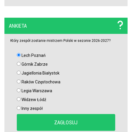
obrońcy załatwili sprawę
Niejasny los talentu Manchesteru United. Działacze szukają
ANKIETA
nowego obrońcy
Który zespół zostanie mistrzem Polski w sezonie 2026-2027?
Lech Poznań
Górnik Zabrze
Jagiellonia Białystok
Raków Częstochowa
Legia Warszawa
Widzew Łódź
Inny zespół