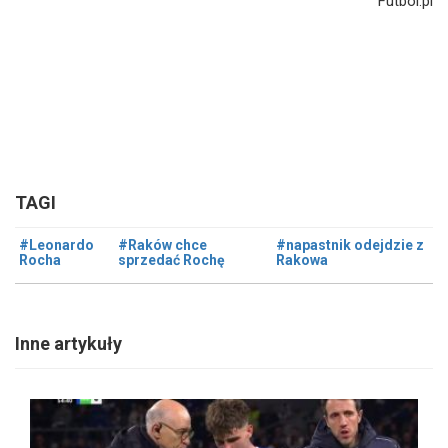
Futbol.pl
TAGI
#Leonardo
#Raków chce
#napastnik odejdzie z
Rocha
sprzedać Rochę
Rakowa
Inne artykuły