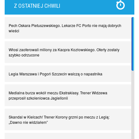
Z OSTATNIEJ CHWILI
Najdziwniejsze kary w historii piłki nożnej. Część I
Pech Oskara Pietuszewskiego. Lekarze FC Porto nie mają dobrych
Piłkarz z numerem 47. Phil Foden i inne przypadki
wieści
Spadkowicze z Serie A. Komu powiemy ciao?
Włosi zaoferowali miliony za Kacpra Kozłowskiego. Oferty zostały
szybko odrzucone
I love this game! Patrice Evra
Legia Warszawa i Pogoń Szczecin walczą o napastnika
Czar z Czarnego Lądu, czyli Pep Guardiola kontra Afryka
Medialna burza wokół meczu Ekstraklasy. Trener Widzewa
przeprosił szkoleniowca Jagiellonii
Powrót do Ekstraklasy. Kolejny sen Miedzi Legnica
Skandal w Kielcach! Trener Korony grzmi po meczu z Legią:
„Dawno nie widziałem”
Chłopak z pizzerii. Kim był zmarły Mino Raiola?