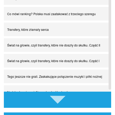
Co mówi ranking? Polska musi zaatakować z trzeciego szeregu
Transfery, które złamały serca
Świat na głowie, czyli transfery, które nie doszły do skutku. Część II
Świat na głowie, czyli transfery, które nie doszły do skutku. Część I
Tego jeszcze nie grali. Zaskakujące połączenie muzyki i piłki nożnej
Nadchodzą giganci. Nunez kontra Haaland
Lewandowski kontra Bayern. Czy wilk będzie syty, a owca cała?