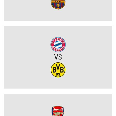
Sporting CP dopina transfer młodego talentu! Australijczyk za
ponad 18 milionów euro
Joel Pereira po meczu Lecha: „To jeszcze nie koniec. Jedziemy na
Wyspy Owcze wygrać”
Chicago Fire wygrywa w Leagues Cup! Lewandowski bez gola, ale
z kolejnym występem
VS
OFICJALNIE: PSG ma nowego pomocnika!
Lech Poznań z wygraną w eliminacjach Ligi Europy! Frederiksen
ocenił mecz z KÍ Klaksvík
Wojna o władzę w FIFA. Infantino znalazł potężnego sojusznika