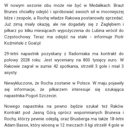
W nowym sezonie obu może nie być w Medalikach. Braut
Brunes chciałby odejść i spróbować swoich sił w mocniejszej
lidze i zespole, a Rochę władze Rakowa postanowiły sprzedać.
Już zimą miały okazję, ale nie dogadały się z Zagłębiem i
piłkarz po kilku miesiącach wypożyczenia do Lubina wrócił do
Częstochowy. Teraz ma odejść na stałe - informuje Piotr
Koźmiński z Goal.pl.
29-letni napastnik pozyskany z Radomiaka ma kontrakt do
połowy 2028 roku. Jest wyceniany na 800 tysięcy euro. W
Rakowie zagrał w sumie 42 spotkania, strzelił 3 gole i miał 3
asysty.
Niewykluczone, że Rocha zostanie w Polsce. W maju pojawiły
się informacje, że piłkarzem interesuje się szukająca
napastnika Pogoń Szczecin.
Nowego napastnika na pewno będzie szukał też Raków.
Kontrakt pod Jasną Górą oprócz wspomnianych Brunesa i
Rochy, którzy pewnie odejdą, oraz Brusberga ma także 18-letni
Adam Basse, który wiosną w 12 meczach II ligi strzelił 4 gole w