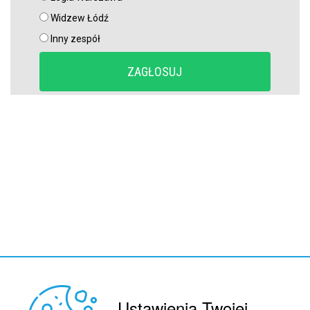
Niejasny los talentu Manchesteru United. Działacze szukają
Widzew Łódź
nowego obrońcy
Inny zespół
Ustawienia Twojej