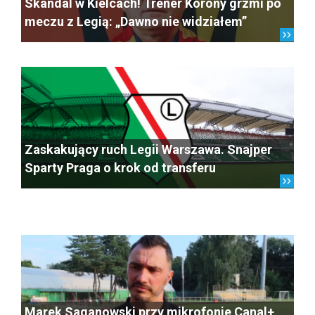
Skandal w Kielcach! Trener Korony grzmi po
meczu z Legią: „Dawno nie widziałem”
Zaskakujący ruch Legii Warszawa. Snajper
Sparty Praga o krok od transferu
Marek Saganowski przy mikrofonie Canal+