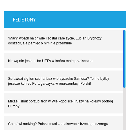
FELIETONY
"Mały" wpadł na chwilę i został całe życie. Lucjan Brychczy
odszedł, ale pamięć o nim nie przeminie
Krową nie jestem, bo UEFA w końcu mnie przekonała
Sprawdzi się ten scenariusz w przypadku Santosa? To nie byłby
jeszcze koniec Portugalczyka w reprezentacji Polski!
Mikael Ishak porzuci tron w Wielkopolsce i ruszy na kolejny podbój
Europy
Co mówi ranking? Polska musi zaatakować z trzeciego szeregu