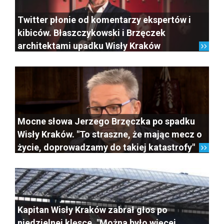
Twitter płonie od komentarzy ekspertów i
kibiców. Błaszczykowski i Brzęczek
architektami upadku Wisły Kraków
Mocne słowa Jerzego Brzęczka po spadku
Wisły Kraków. "To straszne, że mając mecz o
życie, doprowadzamy do takiej katastrofy"
Kapitan Wisły Kraków zabrał głos po
niedzielnej klęsce. "Można było więcej