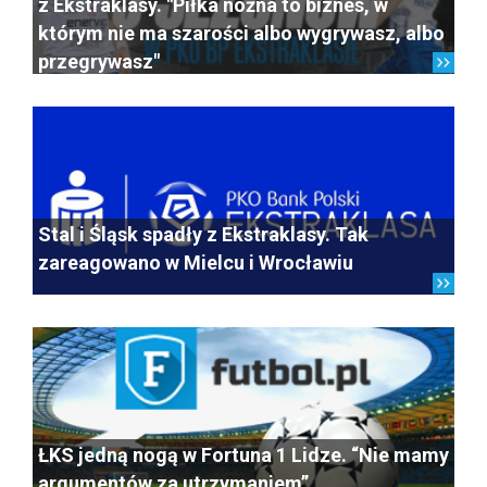
z Ekstraklasy. "Piłka nożna to biznes, w
którym nie ma szarości albo wygrywasz, albo
przegrywasz"
Stal i Śląsk spadły z Ekstraklasy. Tak
zareagowano w Mielcu i Wrocławiu
ŁKS jedną nogą w Fortuna 1 Lidze. “Nie mamy
argumentów za utrzymaniem”