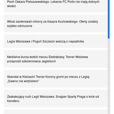
Pech Oskara Pietuszewskiego. Lekarze FC Porto nie mają dobrych
Piłkarz z numerem 47. Phil Foden i inne przypadki
wieści
Spadkowicze z Serie A. Komu powiemy ciao?
Włosi zaoferowali miliony za Kacpra Kozłowskiego. Oferty zostały
szybko odrzucone
I love this game! Patrice Evra
Legia Warszawa i Pogoń Szczecin walczą o napastnika
Czar z Czarnego Lądu, czyli Pep Guardiola kontra Afryka
Medialna burza wokół meczu Ekstraklasy. Trener Widzewa
przeprosił szkoleniowca Jagiellonii
Powrót do Ekstraklasy. Kolejny sen Miedzi Legnica
Skandal w Kielcach! Trener Korony grzmi po meczu z Legią:
„Dawno nie widziałem”
Chłopak z pizzerii. Kim był zmarły Mino Raiola?
Zaskakujący ruch Legii Warszawa. Snajper Sparty Praga o krok od
Manchester United. Czy magik z Holandii odczaruje przeklętą
transferu
drużynę?