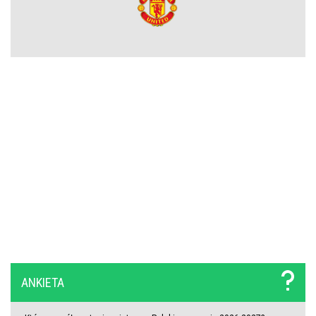
Chelsea dopina transfer lewego obrońcy za 21 milionów euro
Rodri wybrał FC Barcelonę?! Hiszpan odrzuca Real Madryt i chce
wrócić do La Liga
Upadł temat gigantycznego transferu Arsenalu. Wyznaczono nowy
cel za 100 milionów
Męczarnie Lecha Poznań w europejskich pucharach. Piłkarze
wprost o taktyce rywali
Zwycięski start ekipy Lewandowskiego w pucharach. Boczni
obrońcy załatwili sprawę
Niejasny los talentu Manchesteru United. Działacze szukają
ANKIETA
nowego obrońcy