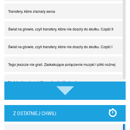
Transfery, które złamały serca
Świat na głowie, czyli transfery, które nie doszły do skutku. Część II
Świat na głowie, czyli transfery, które nie doszły do skutku. Część I
Tego jeszcze nie grali. Zaskakujące połączenie muzyki i piłki nożnej
Nadchodzą giganci. Nunez kontra Haaland
Lewandowski kontra Bayern. Czy wilk będzie syty, a owca cała?
Z OSTATNIEJ CHWILI
Najdziwniejsze kary w historii piłki nożnej. Część I