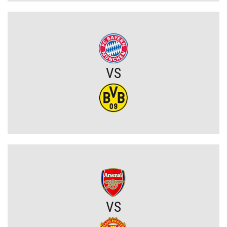
Joel Pereira po meczu Lecha: „To jeszcze nie koniec. Jedziemy na
Wyspy Owcze wygrać”
Chicago Fire wygrywa w Leagues Cup! Lewandowski bez gola, ale
z kolejnym występem
VS
OFICJALNIE: PSG ma nowego pomocnika!
Lech Poznań z wygraną w eliminacjach Ligi Europy! Frederiksen
ocenił mecz z KÍ Klaksvík
Wojna o władzę w FIFA. Infantino znalazł potężnego sojusznika
Napięta atmosfera w Poznaniu. Kibice Lecha dosadnie zwrócili się
VS
do piłkarzy