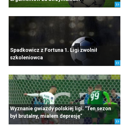
Spadkowicz z Fortuna 1. Ligi zwolnił
szkoleniowca
Wyznanie gwiazdy polskiej ligi. "Ten sezon
był brutalny, miałem depresję"